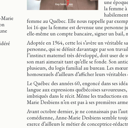
une époque 
la femme à 
habilement à
e-Marie
femme au Québec. Elle nous rappelle par exemple
son
loi 16 que la femme est devenue une personne juri
eune
elle-même un compte bancaire, signer un bail, ni
Adoptée en 1964, cette loi s’avère un véritable 
idéré
personne, qui se définit davantage par son travail
l’instinct maternel très développé, doit user de
son mari aimerait tant qu’elle se fonde. Son anti
plusieurs, du logis familial au bureau. Les mœu
homosexuels d’ailleurs d’afficher leurs véritables
Le Québec des années 60, engoncé dans ses idéau
langue aux expressions québécoises savoureuses,
imbriqués dans le récit. Même les traductions e
Marie Desbiens n’en est pas à ses premières armes
Avant octobre dernier, je ne connaissais pas l’aut
comédienne, Anne-Marie Desbiens semble toujour
exerce d’ailleurs le métier de conceptrice-rédactr