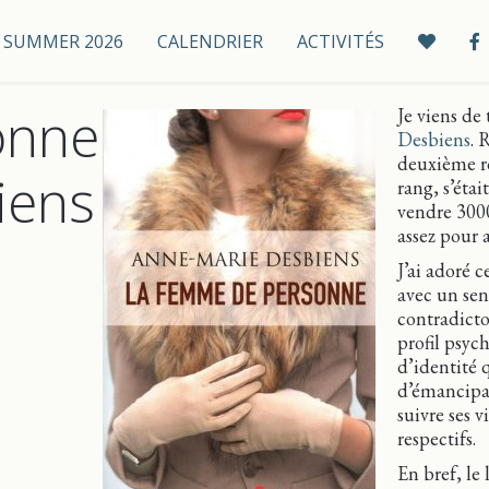
 / SUMMER 2026
CALENDRIER
ACTIVITÉS
onne
Je viens de
Desbiens
. 
deuxième ro
iens
rang, s’éta
vendre 3000
assez pour a
J’ai adoré 
avec un sen
contradictoi
profil psyc
d’identité 
d’émancipati
suivre ses v
respectifs.
En bref, le