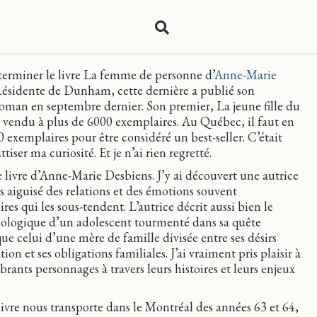
 terminer le livre La femme de personne d’
Anne-Marie
Résidente de Dunham, cette dernière a publié son
man en septembre dernier. Son premier, La jeune fille du
it vendu à plus de 6000 exemplaires. Au Québec, il faut en
 exemplaires pour être considéré un best-seller. C’était
ttiser ma curiosité. Et je n’ai rien regretté.
ce livre d’Anne-Marie Desbiens. J’y ai découvert une autrice
s aiguisé des relations et des émotions souvent
res qui les sous-tendent. L’autrice décrit aussi bien le
hologique d’un adolescent tourmenté dans sa quête
que celui d’une mère de famille divisée entre ses désirs
on et ses obligations familiales. J’ai vraiment pris plaisir à
ibrants personnages à travers leurs histoires et leurs enjeux
 livre nous transporte dans le Montréal des années 63 et 64,