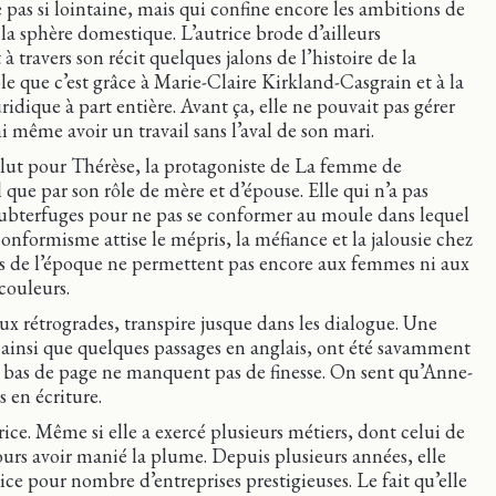
pas si lointaine, mais qui confine encore les ambitions de
la sphère domestique. L’autrice brode d’ailleurs
 travers son récit quelques jalons de l’histoire de la
 que c’est grâce à Marie-Claire Kirkland-Casgrain et à la
dique à part entière. Avant ça, elle ne pouvait pas gérer
 même avoir un travail sans l’aval de son mari.
salut pour Thérèse, la protagoniste de La femme de
 que par son rôle de mère et d’épouse. Elle qui n’a pas
 subterfuges pour ne pas se conformer au moule dans lequel
conformisme attise le mépris, la méfiance et la jalousie chez
rs de l’époque ne permettent pas encore aux femmes ni aux
 couleurs.
x rétrogrades, transpire jusque dans les dialogue. Une
 ainsi que quelques passages en anglais, ont été savamment
n bas de page ne manquent pas de finesse. On sent qu’Anne-
 en écriture.
rice. Même si elle a exercé plusieurs métiers, dont celui de
s avoir manié la plume. Depuis plusieurs années, elle
ice pour nombre d’entreprises prestigieuses. Le fait qu’elle