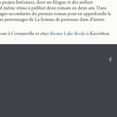
rojets littéraires, dont un blogue et des ateliers
and même réussi à publier deux romans en deux ans. Dans
ages secondaires du premier roman pour en approfondir le
er des personnages de La femme de personne dans d’autres
ions à Cowansville et chez
Brome Lake Books
à Knowlton.
Face