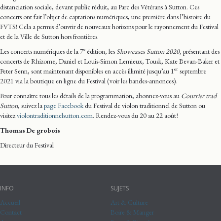
distanciation sociale, devant public réduit, au Parc des Vétérans à Sutton. Ces
concerts ont fait l’objet de captations numériques, une première dans l’histoire du
FVTS! Cela a permis d’ouvrir de nouveaux horizons pour le rayonnement du Festival
et de la Ville de Sutton hors frontières.
e
Les concerts numériques de la 7
édition, les
Showcases Sutton 2020
, présentant des
concerts de Rhizome, Daniel et Louis-Simon Lemieux, Tousk, Kate Bevan-Baker et
er
Peter Senn, sont maintenant disponibles en accès illimité jusqu’au 1
septembre
2021 via la boutique en ligne du Festival (voir les bandes-annonces).
Pour connaître tous les détails de la programmation, abonnez-vous au
Courrier trad
Sutton
, suivez la
page Facebook
du Festival de violon traditionnel de Sutton ou
visitez
violontraditionnelsutton.com
. Rendez-vous du 20 au 22 août !
Thomas De grobois
Directeur du Festival
INFO
SUJETS
Accueil
Art & Culture
Contact
Boire & Manger