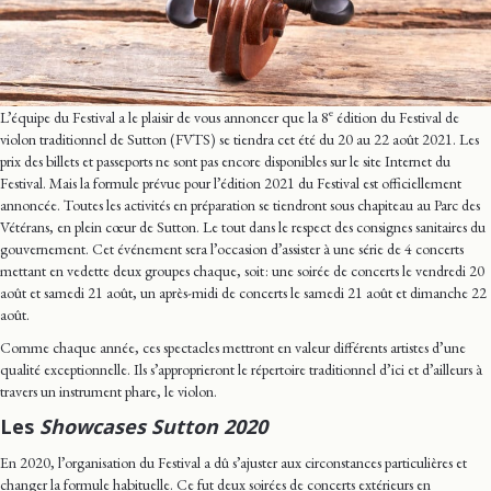
e
L’équipe du Festival a le plaisir de vous annoncer que la 8
édition du Festival de
violon traditionnel de Sutton (FVTS) se tiendra cet été du 20 au 22 août 2021. Les
prix des billets et passeports ne sont pas encore disponibles sur le site Internet du
Festival. Mais la formule prévue pour l’édition 2021 du Festival est officiellement
annoncée. Toutes les activités en préparation se tiendront sous chapiteau au Parc des
Vétérans, en plein cœur de Sutton. Le tout dans le respect des consignes sanitaires du
gouvernement. Cet événement sera l’occasion d’assister à une série de 4 concerts
mettant en vedette deux groupes chaque, soit : une soirée de concerts le vendredi 20
août et samedi 21 août, un après-midi de concerts le samedi 21 août et dimanche 22
août.
Comme chaque année, ces spectacles mettront en valeur différents artistes d’une
qualité exceptionnelle. Ils s’approprieront le répertoire traditionnel d’ici et d’ailleurs à
travers un instrument phare, le violon.
Les
Showcases Sutton 2020
En 2020, l’organisation du Festival a dû s’ajuster aux circonstances particulières et
changer la formule habituelle. Ce fut deux soirées de concerts extérieurs en