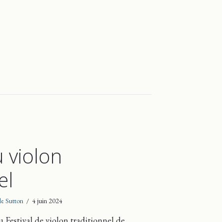
u violon
el
 de Sutton
/
4 juin 2024
 Festival de violon traditionnel de