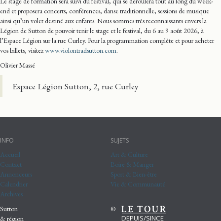
Le stage de formation sera suivi du festival, qui se déroulera tout au long du week-
end et proposera concerts, conférences, danse traditionnelle, sessions de musique
ainsi qu’un volet destiné aux enfants. Nous sommes très reconnaissants envers la
Légion de Sutton de pouvoir tenir le stage et le festival, du 6 au 9 août 2026, à
l’Espace Légion sur la rue Curley. Pour la programmation complète et pour acheter
vos billets, visitez
www.violontradsutton.com
.
Olivier Massé
Espace Légion Sutton, 2, rue Curley
INFO
SUJETS
Accueil
Art & Culture
Contact
Boire & Manger
Annonceurs
Sport & Bien-être
Calendrier
Vie & Communauté
Archives
Sutton
©
DEPUIS/SINCE
& région