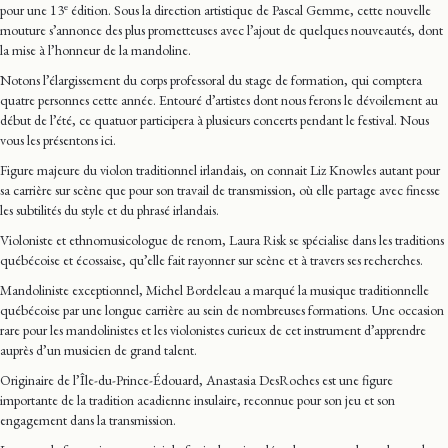
e
pour une 13
édition. Sous la direction artistique de Pascal Gemme, cette nouvelle
mouture s’annonce des plus prometteuses avec l’ajout de quelques nouveautés, dont
la mise à l’honneur de la mandoline.
Notons l’élargissement du corps professoral du stage de formation, qui comptera
quatre personnes cette année. Entouré d’artistes dont nous ferons le dévoilement au
début de l’été, ce quatuor participera à plusieurs concerts pendant le festival. Nous
vous les présentons ici.
Figure majeure du violon traditionnel irlandais, on connait Liz Knowles autant pour
sa carrière sur scène que pour son travail de transmission, où elle partage avec finesse
les subtilités du style et du phrasé irlandais.
Violoniste et ethnomusicologue de renom, Laura Risk se spécialise dans les traditions
québécoise et écossaise, qu’elle fait rayonner sur scène et à travers ses recherches.
Mandoliniste exceptionnel, Michel Bordeleau a marqué la musique traditionnelle
québécoise par une longue carrière au sein de nombreuses formations. Une occasion
rare pour les mandolinistes et les violonistes curieux de cet instrument d’apprendre
auprès d’un musicien de grand talent.
Originaire de l’Île-du-Prince-Édouard, Anastasia DesRoches est une figure
importante de la tradition acadienne insulaire, reconnue pour son jeu et son
engagement dans la transmission.