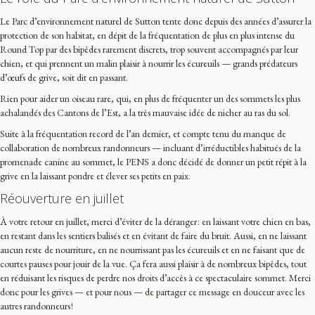
Le Parc d’environnement naturel de Sutton tente donc depuis des années d’assurer la
protection de son habitat, en dépit de la fréquentation de plus en plus intense du
Round Top par des bipèdes rarement discrets, trop souvent accompagnés par leur
chien, et qui prennent un malin plaisir à nourrir les écureuils — grands prédateurs
d’œufs de grive, soit dit en passant.
Rien pour aider un oiseau rare, qui, en plus de fréquenter un des sommets les plus
achalandés des Cantons de l’Est, a la très mauvaise idée de nicher au ras du sol.
Suite à la fréquentation record de l’an dernier, et compte tenu du manque de
collaboration de nombreux randonneurs — incluant d’irréductibles habitués de la
promenade canine au sommet, le PENS a donc décidé de donner un petit répit à la
grive en la laissant pondre et élever ses petits en paix.
Réouverture en juillet
À votre retour en juillet, merci d’éviter de la déranger : en laissant votre chien en bas,
en restant dans les sentiers balisés et en évitant de faire du bruit. Aussi, en ne laissant
aucun reste de nourriture, en ne nourrissant pas les écureuils et en ne faisant que de
courtes pauses pour jouir de la vue. Ça fera aussi plaisir à de nombreux bipèdes, tout
en réduisant les risques de perdre nos droits d’accès à ce spectaculaire sommet. Merci
donc pour les grives — et pour nous — de partager ce message en douceur avec les
autres randonneurs !