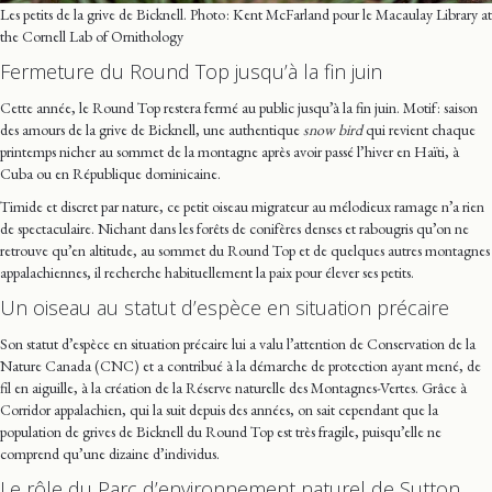
Les petits de la grive de Bicknell. Photo : Kent McFarland pour le Macaulay Library at
the Cornell Lab of Ornithology
Fermeture du Round Top jusqu’à la fin juin
Cette année, le Round Top restera fermé au public jusqu’à la fin juin. Motif : saison
des amours de la grive de Bicknell, une authentique
snow bird
qui revient chaque
printemps nicher au sommet de la montagne après avoir passé l’hiver en Haïti, à
Cuba ou en République dominicaine.
Timide et discret par nature, ce petit oiseau migrateur au mélodieux ramage n’a rien
de spectaculaire. Nichant dans les forêts de conifères denses et rabougris qu’on ne
retrouve qu’en altitude, au sommet du Round Top et de quelques autres montagnes
appalachiennes, il recherche habituellement la paix pour élever ses petits.
Un oiseau au statut d’espèce en situation précaire
Son statut d’espèce en situation précaire lui a valu l’attention de Conservation de la
Nature Canada (CNC) et a contribué à la démarche de protection ayant mené, de
fil en aiguille, à la création de la Réserve naturelle des Montagnes-Vertes. Grâce à
Corridor appalachien, qui la suit depuis des années, on sait cependant que la
population de grives de Bicknell du Round Top est très fragile, puisqu’elle ne
comprend qu’une dizaine d’individus.
Le rôle du Parc d’environnement naturel de Sutton