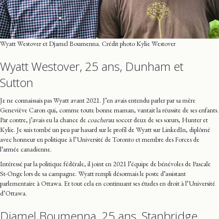
Wyatt Westover et Djamel Boumenna. Crédit photo Kylie Westover
Wyatt Westover, 25 ans, Dunham et
Sutton
Je ne connaissais pas Wyatt avant 2021. J’en avais entendu parler par sa mère
Geneviève Caron qui, comme toute bonne maman, vantait la réussite de ses enfants.
Par contre, j’avais eu la chance de
coacher
au soccer deux de ses sœurs, Hunter et
Kylie. Je suis tombé un peu par hasard sur le profil de Wyatt sur LinkedIn, diplômé
avec honneur en politique à l’Université de Toronto et membre des Forces de
l’armée canadienne.
Intéressé par la politique fédérale, il joint en 2021 l’équipe de bénévoles de Pascale
St-Onge lors de sa campagne. Wyatt rempli désormais le poste d’assistant
parlementaire à Ottawa. Et tout cela en continuant ses études en droit à l’Université
d’Ottawa.
Djamel Boumenna, 25 ans, Stanbridge