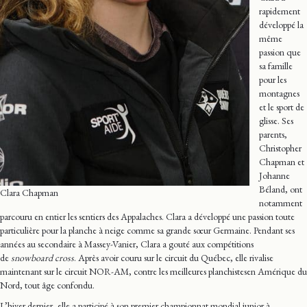
rapidement
développé la
même
passion que
sa famille
pour les
montagnes
et le sport de
glisse. Ses
parents,
Christopher
Chapman et
Johanne
Béland, ont
Clara Chapman
notamment
parcouru en entier les sentiers des Appalaches. Clara a développé une passion toute
particulière pour la planche à neige comme sa grande sœur Germaine. Pendant ses
années au secondaire à Massey-Vanier, Clara a gouté aux compétitions
de
snowboard cross
. Après avoir couru sur le circuit du Québec, elle rivalise
maintenant sur le circuit NOR-AM, contre les meilleures planchistesen Amérique du
Nord, tout âge confondu.
L’hiver dernier, elle a participé à son premier championnat mondial junior à