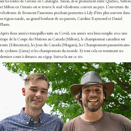
sur les routes de Gérone en Catalogne. Sinon, ils se promènent entre Québec, Sutton
et Milton en Ontario où se trouve le seul vélodrome couvert au pays. L’ouverture du
vélodrome de Bromont l’automne prochain permettra à Lily d’être plus souvent dans
sa région natale, au grand bonheur de ses parents, Caroline Raymond et Daniel
Plante.
Après deux années tranquilles suite au Covid, son année sera bien remplie avec une
étape de la Coupe des Nations au Canada (Milton), le championnat canadien sur
route (Edmonton), les Jeux du Canada (Niagara), les Championnats panaméricains
de cyclisme (Lima) et les championnats du monde. Et tout cela en terminant ses
derniers cours à distance au cégep. Suivez-la sur ce
site
.