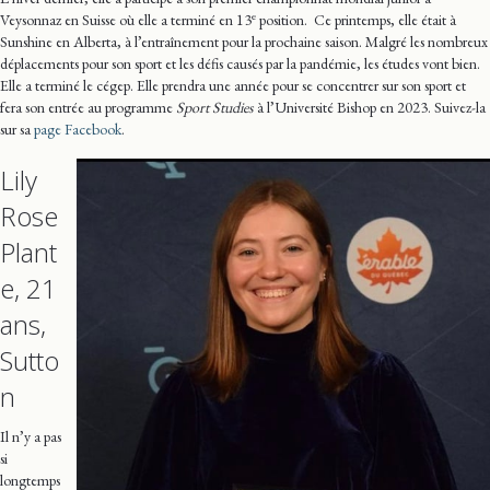
e
Veysonnaz en Suisse où elle a terminé en 13
position. Ce printemps, elle était à
Sunshine en Alberta, à l’entraînement pour la prochaine saison. Malgré les nombreux
déplacements pour son sport et les défis causés par la pandémie, les études vont bien.
Elle a terminé le cégep. Elle prendra une année pour se concentrer sur son sport et
fera son entrée au programme
Sport Studies
à l’Université Bishop en 2023. Suivez-la
sur sa
page Facebook
.
Lily
Rose
Plant
e, 21
ans,
Sutto
n
Il n’y a pas
si
longtemps