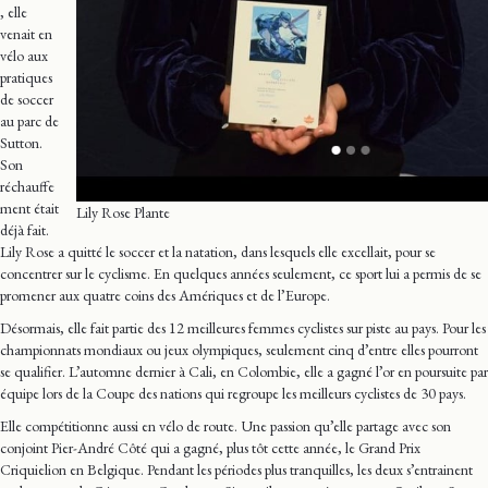
, elle
venait en
vélo aux
pratiques
de soccer
au parc de
Sutton.
Son
réchauffe
ment était
Lily Rose Plante
déjà fait.
Lily Rose a quitté le soccer et la natation, dans lesquels elle excellait, pour se
concentrer sur le cyclisme. En quelques années seulement, ce sport lui a permis de se
promener aux quatre coins des Amériques et de l’Europe.
Désormais, elle fait partie des 12 meilleures femmes cyclistes sur piste au pays. Pour les
championnats mondiaux ou jeux olympiques, seulement cinq d’entre elles pourront
se qualifier. L’automne dernier à Cali, en Colombie, elle a gagné l’or en poursuite par
équipe lors de la Coupe des nations qui regroupe les meilleurs cyclistes de 30 pays.
Elle compétitionne aussi en vélo de route. Une passion qu’elle partage avec son
conjoint Pier-André Côté qui a gagné, plus tôt cette année, le Grand Prix
Criquielion en Belgique. Pendant les périodes plus tranquilles, les deux s’entrainent