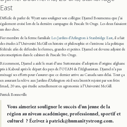
East
Difficile de parler de Wyatt sans souligner son collègue Djamel Boumenna que j’ai
également croisé lors de la dernière campagne de Pascale St-Onge. Les deux faisaient
un duo choc.
Fier membre de la ferme familiale
Les Jardins d’Arlington à Stanbridge East
, il a fait
des études à l’Université McGill en histoire et philosophie et s’intéresse à la politique
fédérale afin de défendre les fermes, grandes et petites. Djamel est devenu adjoint de
circonscription dans le cabinet de Pascale Ste-Onge.
Récemment, Djamel a aidé le mari d’une Suttonnaise d’adoption d’origine afghane
pris à Kaboul après le départ des pays de l’OTAN de l’Afghanistan. Djamel n’a pas
ménagé ses efforts pour s’assurer que ce dernier arrive au Canada sans délai. Tout ça
en assurant la relève aux Jardins d’Arlington où il sera bientôt rejoint par son frère
Imad, 20 ans, qui étudie actuellement en agronomie à l’Université McGill.
Patrick Bonneville
Vous aimeriez souligner le succès d’un jeune de la
région au niveau académique, professionnel, sportif et
culturel ? Écrivez à patrick@humanitystrong.com.