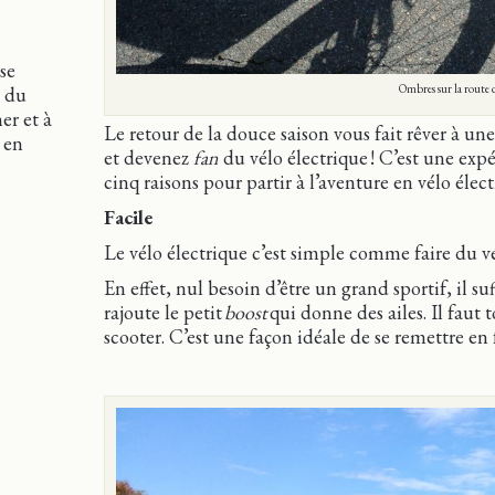
se
Ombres sur la route 
n du
er et à
Le retour de la douce saison vous fait rêver à un
e en
et devenez
fan
du vélo électrique ! C’est une expé
cinq raisons pour partir à l’aventure en vélo élec
Facile
Le vélo électrique c’est simple comme faire du v
En effet, nul besoin d’être un grand sportif, il s
rajoute le petit
boost
qui donne des ailes. Il faut
scooter. C’est une façon idéale de se remettre en 