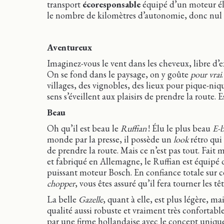
transport
écoresponsable
équipé d’un moteur éle
le nombre de kilomètres d’autonomie, donc nul 
Aventureux
Imaginez-vous le vent dans les cheveux, libre d’ex
On se fond dans le paysage, on y goûte
pour vrai
villages, des vignobles, des lieux pour pique-niqu
sens s’éveillent aux plaisirs de prendre la route. Es
Beau
Oh qu’il est beau le
Ruffian
! Élu le plus beau
E-b
monde par la presse, il possède un
look
rétro qui
de prendre la route. Mais ce n’est pas tout. Fait 
et fabriqué en Allemagne, le Ruffian est équipé
puissant moteur Bosch. En confiance totale sur c
chopper
, vous êtes assuré qu’il fera tourner les têt
La belle
Gazelle
, quant à elle, est plus légère, ma
qualité aussi robuste et vraiment très confortabl
par une firme hollandaise avec le concept uniqu