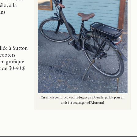
lo, à la
ans
llée à Sutton
scooters
 magnifique
t de 30-40 $
On aime le confort et le porte-bagage de la Gazelle: parfait pour un
arrêt à la boulangerie d’Abercorn!