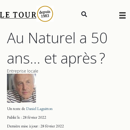
Au Naturel a 50
ans… et après ?
Entreprise locale
Un texte de
Daniel Laguitton
Publié le : 28 février 2022
Dernière mise
à jour
: 28 février 2022