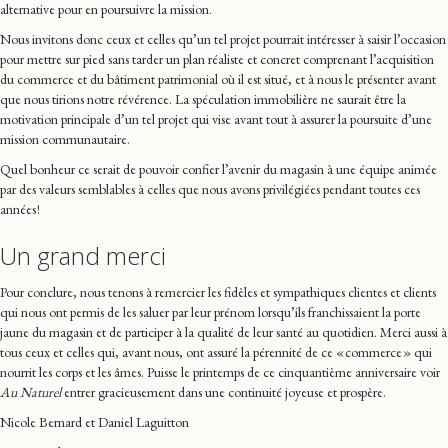
alternative pour en poursuivre la mission.
Nous invitons donc ceux et celles qu’un tel projet pourrait intéresser à saisir l’occasion
pour mettre sur pied sans tarder un plan réaliste et concret comprenant l’acquisition
du commerce et du bâtiment patrimonial où il est situé, et à nous le présenter avant
que nous tirions notre révérence. La spéculation immobilière ne saurait être la
motivation principale d’un tel projet qui vise avant tout à assurer la poursuite d’une
mission communautaire.
Quel bonheur ce serait de pouvoir confier l’avenir du magasin à une équipe animée
par des valeurs semblables à celles que nous avons privilégiées pendant toutes ces
années !
Un grand merci
Pour conclure, nous tenons à remercier les fidèles et sympathiques clientes et clients
qui nous ont permis de les saluer par leur prénom lorsqu’ils franchissaient la porte
jaune du magasin et de participer à la qualité de leur santé au quotidien. Merci aussi à
tous ceux et celles qui, avant nous, ont assuré la pérennité de ce « commerce » qui
nourrit les corps et les âmes. Puisse le printemps de ce cinquantième anniversaire voir
Au Naturel
entrer gracieusement dans une continuité joyeuse et prospère.
Nicole Bernard et Daniel Laguitton