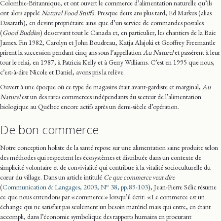
Colombie-Britannique, et ont ouvert le commerce d’alimentation naturelle qu’ils
ont alors appelé
Natural Food Stuffs.
Presque deux ans plus tard, Ed Markus (alias
Dasarath), en devint propriétaire ainsi que d’un service de commandes postales
(
Good Buddies
) desservant tout le Canada et, en particulier, les chantiers de la Baie
James. Fin 1982, Carolyn et John Boudreau, Katja Alajoki et Geoffrey Freemantle
prirent la succession pendant cinq ans sous l’appellation
Au Naturel
et passèrent à leur
tour le relai, en 1987, à Patricia Kelly et à Gerry Williams. C’est en 1995 que nous,
c’est-à-dire Nicole et Daniel, avons pris la relève.
Ouvert à une époque où ce type de magasins était avant-gardiste et marginal,
Au
Naturel
est un des rares commerces indépendants du secteur de l’alimentation
biologique au Québec encore actifs après un demi-siècle d’opération.
De bon commerce
Notre conception holiste de la santé repose sur une alimentation saine produite selon
des méthodes qui respectent les écosystèmes et distribuée dans un contexte de
simplicité volontaire et de convivialité qui contribue à la vitalité socioculturelle du
cœur du village. Dans un article intitulé
Ce que commerce veut dire
o
(
Communication & Langages, 2003, N
38, pp. 89-103
), Jean-Pierre Sélic résume
ce que nous entendons par « commerce » lorsqu’il écrit : « Le commerce est un
échange qui ne satisfait pas seulement un besoin matériel mais qui entre, en étant
accompli, dans l’économie symbolique des rapports humains en procurant