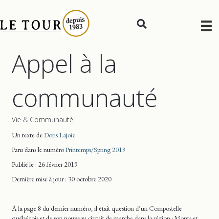
Appel à la
communauté
Vie & Communauté
Un texte de
Doris Lajoie
Paru dans le numéro
Printemps/Spring 2019
Publié le : 26 février 2019
Dernière mise
à jour
: 30 octobre 2020
À la page 8 du dernier numéro, il était question d’un Compostelle
québécois et de son nouveau circuit de marche dans la région : Monts et