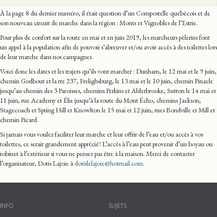
À la page 8 du dernier numéro, il était question d’un Compostelle québécois et de
son nouveau circuit de marche dans la région : Monts et Vignobles de l’Estrie.
Pour plus de confort sur la route en mai et en juin 2019, les marcheurs pèlerins font
un appel à la population afin de pouvoir s’abreuver et/ou avoir accès à des toilettes lors
de leur marche dans nos campagnes.
Voici donc les dates et les trajets qu’ils vont marcher : Dunham, le 12 mai et le 9 juin,
chemin Godbout et la rte 237, Frelighsburg, le 13 mai et le 10 juin, chemin Pinacle
jusqu’au chemin des 3 Paroisses, chemins Perkins et Alderbrooke, Sutton le 14 mai et
11 juin, rue Academy et Élie jusqu’à la route du Mont Écho, chemins Jackson,
Stagecoach et Spring Hill et Knowlton le 15 mai et 12 juin, rues Bondville et Mill et
chemin Picard.
Si jamais vous voulez faciliter leur marche et leur offrir de l’eau et/ou accès à vos
toilettes, ce serait grandement apprécié ! L’accès à l’eau peut provenir d’un boyau ou
robinet à l’extérieur si vous ne pensez pas être à la maison. Merci de contacter
l’organisateur, Doris Lajoie à
dorislelajoie@hotmail.com
.
INFO
SUJETS