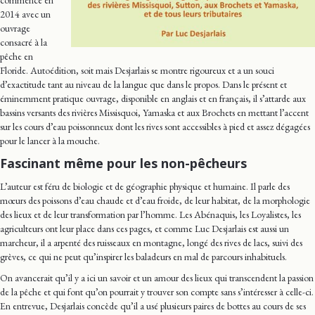
commencé en
2014 avec un
ouvrage
consacré à la
pêche en
Floride. Autoédition, soit mais Desjarlais se montre rigoureux et a un souci
d’exactitude tant au niveau de la langue que dans le propos. Dans le présent et
éminemment pratique ouvrage, disponible en anglais et en français, il s’attarde aux
bassins versants des rivières Missisquoi, Yamaska et aux Brochets en mettant l’accent
sur les cours d’eau poissonneux dont les rives sont accessibles à pied et assez dégagées
pour le lancer à la mouche.
Fascinant même pour les non-pêcheurs
L’auteur est féru de biologie et de géographie physique et humaine. Il parle des
mœurs des poissons d’eau chaude et d’eau froide, de leur habitat, de la morphologie
des lieux et de leur transformation par l’homme. Les Abénaquis, les Loyalistes, les
agriculteurs ont leur place dans ces pages, et comme Luc Desjarlais est aussi un
marcheur, il a arpenté des ruisseaux en montagne, longé des rives de lacs, suivi des
grèves, ce qui ne peut qu’inspirer les baladeurs en mal de parcours inhabituels.
On avancerait qu’il y a ici un savoir et un amour des lieux qui transcendent la passion
de la pêche et qui font qu’on pourrait y trouver son compte sans s’intéresser à celle-ci.
En entrevue, Desjarlais concède qu’il a usé plusieurs paires de bottes au cours de ses