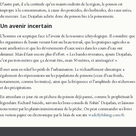
D’autre part, il a la certitude qu’en maints endroits de la région, le poisson est
impropre à la consommation, à cause des pesticides, des herbicides, des eaux usées,
du mercure. Luc Desjarlais achète donc du poisson bio à la poissonnerie.
Un avenir incertain
L’homme est sceptique face à l’avenir de la ressource ichtyologique. Il considère que
les organismes de bassin versant font un beau travail, que les pratiques agricoles se
sont améliorées et que les déversements d’eaux usées dans les cours d’eau ont
diminué. Mais il faut encore plus d’effort. « Les bandes riveraines, ajoute Desjarlais,
c’est pas trois mètres que ça devrait être, mais 30 mètres, et aménagées! »
Il met aussi en relief les périls de l’urbanisation. Le réchauffement climatique a
également des répercussions sur les populations de poissons (ceux d’eau froide,
notamment, comme les truites), ainsi que la fréquence et l’amplitude des sécheresses
et des précipitations.
En attendant ce jour où on pêchera du poisson déjà panné, comme le prophétisait le
légendaire Richard Suicide, suivons les bons conseils de Fishin’ Desjarlais, et laissons-
nous tenter par les plaisirs immémoriaux de la pêche. On peut commander ses livres
en version papier ou électronique par le biais de son site
wadeflyfishing.com/fr
.