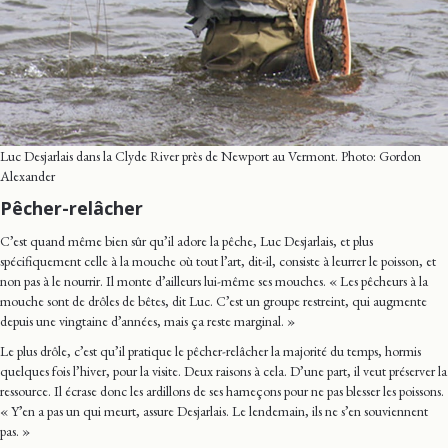
Luc Desjarlais dans la Clyde River près de Newport au Vermont. Photo: Gordon
Alexander
Pêcher-relâcher
C’est quand même bien sûr qu’il adore la pêche, Luc Desjarlais, et plus
spécifiquement celle à la mouche où tout l’art, dit-il, consiste à leurrer le poisson, et
non pas à le nourrir. Il monte d’ailleurs lui-même ses mouches. « Les pêcheurs à la
mouche sont de drôles de bêtes, dit Luc. C’est un groupe restreint, qui augmente
depuis une vingtaine d’années, mais ça reste marginal. »
Le plus drôle, c’est qu’il pratique le pêcher-relâcher la majorité du temps, hormis
quelques fois l’hiver, pour la visite. Deux raisons à cela. D’une part, il veut préserver la
ressource. Il écrase donc les ardillons de ses hameçons pour ne pas blesser les poissons.
« Y’en a pas un qui meurt, assure Desjarlais. Le lendemain, ils ne s’en souviennent
pas. »