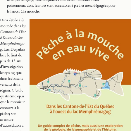
poissonneux dont les rives sont accessibles à pied et assez dégagées pour
le lancer à la mouche.
Dans
Pêche à la
mouche dans les
Cantons de l’Est
à l’ouest du lac
Memphrémago
g,
Luc Desjarlais
livre le fruit de
plus de 15 ans
d’investigation
ichtyologique
dans les bassins
versants de la
région. C’est le
quatrième opus
que le monsieur
consacre à la
pêche; son
aventure
d’autoédition a