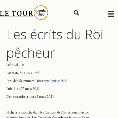
Les écrits du Roi
pêcheur
Littérature
Un texte de
Denis Lord
Paru dans le numéro
Printemps/Spring 2021
Publié le : 27 mars 2021
Dernière mise
à jour
: 3 mars 2021
Pêche à la mouche dans les Cantons de l’Est à l’ouest du lac
Memphrémagog, Luc Desjarlais s’attarde sur les cours d’eau