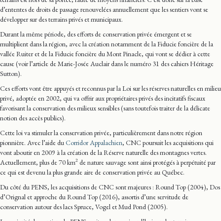
d’ententes de droits de passage renouvelées annuellement que les sentiers vont se
développer sur des terrains privés et municipaux.
Durant la même période, des efforts de conservation privée émergent et se
multiplient dans la région, avec la création notamment de la Fiducie foncière de la
vallée Ruiter et de la Fiducie foncière du Mont Pinacle, qui vont se dédier à cette
cause (voir l’article de Marie-Josée Auclair dans le numéro 31 des cahiers Héritage
Sutton).
Ces efforts vont être appuyés et reconnus par la Loi sur les réserves naturelles en milieu
privé, adoptée en 2002, qui va offrir aux propriétaires privés des incitatifs fiscaux
favorisant la conservation des milieux sensibles (sans toutefois traiter de la délicate
notion des accès publics).
Cette loi va stimuler la conservation privée, particulièrement dans notre région
pionnière. Avec l’aide du
Corridor Appalachien
, CNC poursuit les acquisitions qui
vont aboutir en 2009 à la création de la Réserve naturelle des montagnes vertes.
2
Actuellement, plus de 70 km
de nature sauvage sont ainsi protégés à perpétuité par
ce qui est devenu la plus grande aire de conservation privée au Québec.
Du côté du PENS, les acquisitions de CNC sont majeures : Round Top (2004), Dos
d’Orignal et approche du Round Top (2016), assortis d’une servitude de
conservation autour des lacs Spruce, Vogel et Mud Pond (2005).