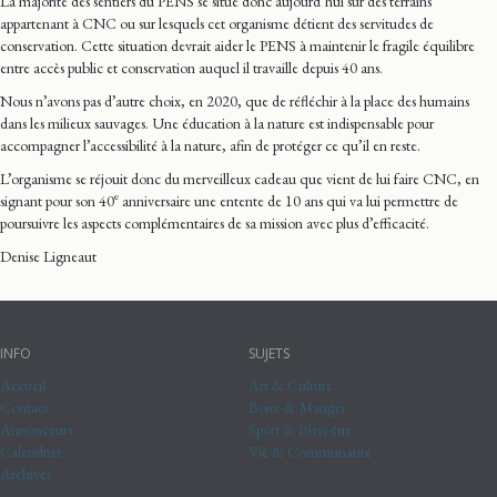
La majorité des sentiers du PENS se situe donc aujourd’hui sur des terrains
appartenant à CNC ou sur lesquels cet organisme détient des servitudes de
conservation. Cette situation devrait aider le PENS à maintenir le fragile équilibre
entre accès public et conservation auquel il travaille depuis 40 ans.
Nous n’avons pas d’autre choix, en 2020, que de réfléchir à la place des humains
dans les milieux sauvages. Une éducation à la nature est indispensable pour
accompagner l’accessibilité à la nature, afin de protéger ce qu’il en reste.
L’organisme se réjouit donc du merveilleux cadeau que vient de lui faire CNC, en
e
signant pour son 40
anniversaire une entente de 10 ans qui va lui permettre de
poursuivre les aspects complémentaires de sa mission avec plus d’efficacité.
Denise Ligneaut
INFO
SUJETS
Accueil
Art & Culture
Contact
Boire & Manger
Annonceurs
Sport & Bien-être
Calendrier
Vie & Communauté
Archives