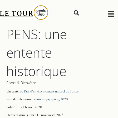
PENS: une
entente
historique
Sport & Bien-être
Un texte de
Parc d'environnement naturel de Sutton
Paru dans le numéro
Printemps/Spring 2020
Publié le : 21 février 2020
Dernière mise
à jour
: 10 novembre 2025