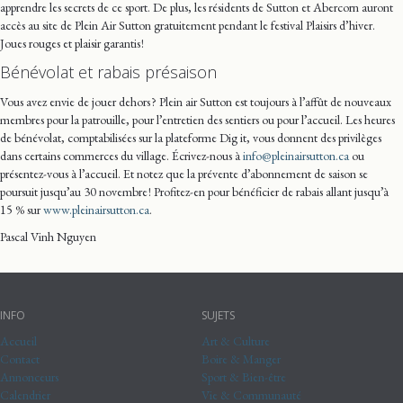
apprendre les secrets de ce sport. De plus, les résidents de Sutton et Abercorn auront
accès au site de Plein Air Sutton gratuitement pendant le festival Plaisirs d’hiver.
Joues rouges et plaisir garantis !
Bénévolat et rabais présaison
Vous avez envie de jouer dehors ? Plein air Sutton est toujours à l’affût de nouveaux
membres pour la patrouille, pour l’entretien des sentiers ou pour l’accueil. Les heures
de bénévolat, comptabilisées sur la plateforme Dig it, vous donnent des privilèges
dans certains commerces du village. Écrivez-nous à
info@pleinairsutton.ca
ou
présentez-vous à l’accueil. Et notez que la prévente d’abonnement de saison se
poursuit jusqu’au 30 novembre ! Profitez-en pour bénéficier de rabais allant jusqu’à
15 % sur
www.pleinairsutton.ca
.
Pascal Vinh Nguyen
INFO
SUJETS
Accueil
Art & Culture
Contact
Boire & Manger
Annonceurs
Sport & Bien-être
Calendrier
Vie & Communauté