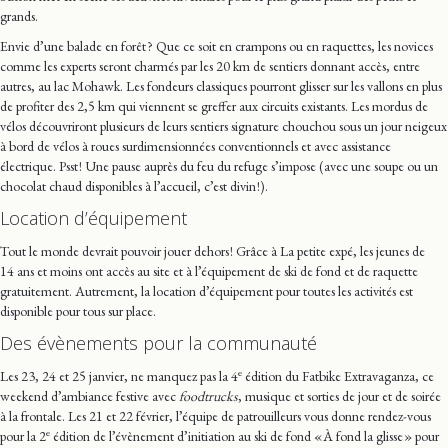
grands.
Envie d’une balade en forêt ? Que ce soit en crampons ou en raquettes, les novices
comme les experts seront charmés par les 20 km de sentiers donnant accès, entre
autres, au lac Mohawk. Les fondeurs classiques pourront glisser sur les vallons en plus
de profiter des 2,5 km qui viennent se greffer aux circuits existants. Les mordus de
vélos découvriront plusieurs de leurs sentiers signature chouchou sous un jour neigeux
à bord de vélos à roues surdimensionnées conventionnels et avec assistance
électrique. Psst ! Une pause auprès du feu du refuge s’impose (avec une soupe ou un
chocolat chaud disponibles à l’accueil, c’est divin !).
Location d’équipement
Tout le monde devrait pouvoir jouer dehors ! Grâce à La petite expé, les jeunes de
14 ans et moins ont accès au site et à l’équipement de ski de fond et de raquette
gratuitement. Autrement, la location d’équipement pour toutes les activités est
disponible pour tous sur place.
Des évènements pour la communauté
e
Les 23, 24 et 25 janvier, ne manquez pas la 4
édition du Fatbike Extravaganza, ce
weekend d’ambiance festive avec
foodtrucks
, musique et sorties de jour et de soirée
à la frontale. Les 21 et 22 février, l’équipe de patrouilleurs vous donne rendez-vous
e
pour la 2
édition de l’évènement d’initiation au ski de fond « À fond la glisse » pour