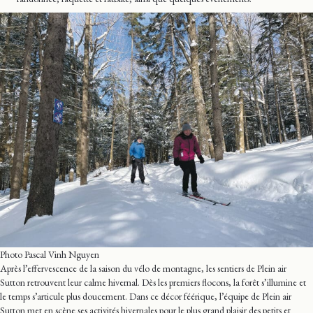
Photo Pascal Vinh Nguyen
Après l’effervescence de la saison du vélo de montagne, les sentiers de Plein air
Sutton retrouvent leur calme hivernal. Dès les premiers flocons, la forêt s’illumine et
le temps s’articule plus doucement. Dans ce décor féérique, l’équipe de Plein air
Sutton met en scène ses activités hivernales pour le plus grand plaisir des petits et