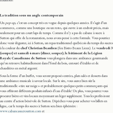
traditions !
La tradition sous un angle contemporain
Un
pop-up
, c’est un concept très en vogue depuis quelques années. Il s’agit d’un
commerce, comme une boutique ou un resto, qui ouvre à un endroit précis, mais
seulement pour un court laps de temps. Comme il n’y a pas de cabane à sucre à
Sutton qui offre de la restauration, nous avons pensé à cette formule. Vous pourriez
donc venir déguster, ici à Sutton, un repas traditionnel québécois du temps des sucres
à la couleur du
chef Christian Beaulieu
(feu Bistro Beaux Lieux). Le
vendredi
3
(souper) et samedi 4 mars (dîner, souper), le bâtiment de la Légion
Royale Canadienne de Sutton
vous plongera dans une ambiance gourmande
qu’on retrouve habituellement dans l’fond du bois, entouré d’érables et de
chaudières en métal argenté.
Sous la forme d’un buffet, vous seront proposés entrées, plats salés et desserts dans
une ambiance musicale à saveur locale. Sur le site, vous aurez bien sûr la
traditionnelle « tire sur neige » et probablement quelques petits commerçants qui
vous offriront différents produits infusés d’eau d’érable ! De plus, vous pourrez vous
procurer bières et vins locaux moyennant un léger supplément. Tous les profits iront
au centre d’action bénévole de Sutton. Dépêchez-vous pour acheter vos billets en
ligne, car le temps des sucres à Sutton sera bien éphémère :
www.cabaneasucresutton.com
et