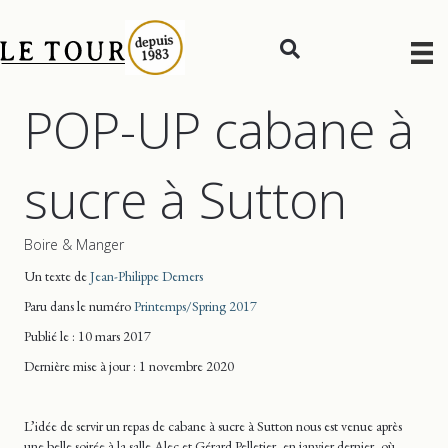
POP-UP cabane à
sucre à Sutton
Boire & Manger
Un texte de
Jean-Philippe Demers
Paru dans le numéro
Printemps/Spring 2017
Publié le : 10 mars 2017
Dernière mise
à jour
: 1 novembre 2020
L’idée de servir un repas de cabane à sucre à Sutton nous est venue après
une belle soirée à la salle Alec et Gérard Pelletier, en janvier dernier, où