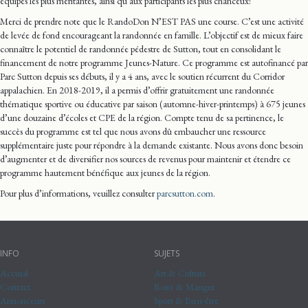
équipes les plus méritantes, ainsi qu’aux participants les plus chanceux!
Merci de prendre note que le RandoDon N’EST PAS une course. C’est une activité
de levée de fond encourageant la randonnée en famille. L’objectif est de mieux faire
connaître le potentiel de randonnée pédestre de Sutton, tout en consolidant le
financement de notre programme Jeunes-Nature. Ce programme est autofinancé par
Parc Sutton depuis ses débuts, il y a 4 ans, avec le soutien récurrent du Corridor
appalachien. En 2018-2019, il a permis d’offrir gratuitement une randonnée
thématique sportive ou éducative par saison (automne-hiver-printemps) à 675 jeunes
d’une douzaine d’écoles et CPE de la région. Compte tenu de sa pertinence, le
succès du programme est tel que nous avons dû embaucher une ressource
supplémentaire juste pour répondre à la demande existante. Nous avons donc besoin
d’augmenter et de diversifier nos sources de revenus pour maintenir et étendre ce
programme hautement bénéfique aux jeunes de la région.
Pour plus d’informations, veuillez consulter
parcsutton.com
.
INFO
SUJETS
Accueil
Art & Culture
Contact
Boire & Manger
Annonceurs
Sport & Bien-être