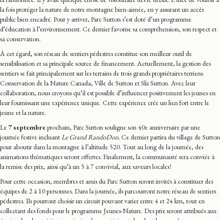
la fois protéger la nature de notre montagne bien-aimée, en y assurant un accès
public bien encadré. Pour y arriver, Parc Sutton s’est doté d’un programme
d’éducation à l’environnement. Ce dernier favorise sa compréhension, son respect et
sa conservation.
À cet égard, son réseau de sentiers pédestres constitue son meilleur outil de
sensibilisation et sa principale source de financement. Actuellement, la gestion des
sentiers se fait principalement sur les terrains de trois grands propriétaires terriens.
Conservation de la Nature Canada, Ville de Sutton et Ski Sutton. Avec leur
collaboration, nous croyons qu’il est possible d’influencer positivement les jeunes en
leur fournissant une expérience unique. Cette expérience crée un lien fort entre le
jeune et la nature.
Le
7 septembre
prochain, Parc Sutton souligne son 40e anniversaire par une
journée festive incluant
Le Grand RandoDon.
Ce dernier partira du village de Sutton
pour aboutir dans la montagne à l’altitude 520. Tout au long de la journée, des
animations thématiques seront offertes. Finalement, la communauté sera conviée à
la remise des prix, ainsi qu’à un 5 à 7 convivial, aux saveurs locales !
Pour cette occasion, membres et amis du Parc Sutton seront invités à constituer des
équipes de 2 à 10 personnes. Dans la journée, ils parcourront notre réseau de sentiers
pédestres. Ils pourront choisir un circuit pouvant varier entre 4 et 24 km, tout en
collectant des fonds pour le programme Jeunes-Nature. Des prix seront attribués aux