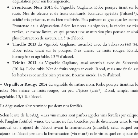
dégustation pour son homogénéité.
Frontenac Noir 2014
du Vignoble Gagliano. Robe pourpre tirant sur le
rubis. Nez de bleuets et de fruits confiturés. Rondeur agréable (l’alcool ?),
acidité très présente, mais bien maîtrisée. Plus puissant et gras que les autres
Frontenac de la dégustation. Selon les notes du vignoble, la récolte est très
tardive, et même limite, ce qui permet une maturation plus poussée et ainsi
plus d’extraction de saveurs. 13,5 % d’alcool.
Tinello 2013
du Vignoble Gagliano, assemblé avec du Sabrevois (40 %)
Robe rubis, tirant sur le pourpre. Nez discret de fruits rouges. Rond,
homogène et agréable. 13 % d’alcool.
Trinita 2013
du Vignoble Gagliano, aussi assemblé avec du Sabrevoi
(30 %). Robe rubis. Nez de fruits rouges et cassis. Rond, mais une finale sur
les herbes avec acidité bien présente. Bouche sucrée. 14 % d’alcool.
–
Orpailleur Rouge 2014
du vignoble du même nom. Robe pourpre tirant sur l
rubis. Nez mince de fruits rouges, un peu d’épices (anis ?). Rond, simple, mais
agréable. 13,5 % d’alcool.
La dégustation s’est terminée par deux vins fortifiés.
Selon le site de la SAQ, « Les vins mutés sont parfois appelés vins fortifiés par calque
de l’anglais fortified wines. Ce terme ne fait toutefois pas de distinction entre le vin
auquel on a ajouté de l’alcool avant la fermentation (mistelle), celui auquel on
ajoute de l’alcool pendant la fermentation (vin muté) et le vin auquel on ajoute de