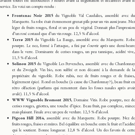
avaient toutes été débouchées 3 heures avant la dégustation et décantées avant le
service. En voici un compte-rendu :
Frontenac Noir 2015
du Vignoble Val Caudalies, assemblé avec d
Marquette. Sa robe était étonnement grenat pâle pour un vin aussi jeune. Nez
léger de fruits rouges, floral et un peu de végétal. Donnait plus l’impression
d’un rosé costaud que d’un vin rouge. 12,5 % d’alcool.
Terrø 2015
du Vignoble La Bauge, assemblé avec du Marquette. Rob
pourpre. Le nez, fermé à l’attaque, a fini par s’ouvrir après une demi-heure
dans le verre. Dominante de cerises rouges, un peu tannique, acidité vive,
11,5 % d’alcool.
Solinou 2015
du Vignoble Les Pervenches, assemblé avec du Chardonna
et du Zweigelt. Vin bio, non sulfité et non décanté à la demande de la
propriétaire du vignoble. Robe rubis, nez de fruits rouges et de fraises,
légèrement épicé. Rond en bouche (à cause du Chardonnay ?), beau fruit en
rétro olfaction (parfums qui remontent dans les fosses nasales après avoir
avalé). 11,5 % d’alcool.
WWW Vignoble Bromont 2015
, Domaine Vitis. Robe pourpre, nez d
cerises rouges, griottes, une touche d’épice. Beau fruit, pas complexe, mince
mais plaisant. Finale avec un peu de verdure. 12,5 % d’alcool.
Pigeon Hill 2014
, assemblé avec du Marquette. Robe pourpre. Nez d
fruits rouges, fraises et mûres. Bel équilibre en bouche entre le fruit et l’acidité
qui le soutient. Bonne longueur. 12,8 % d’alcool. Un des favoris de cette