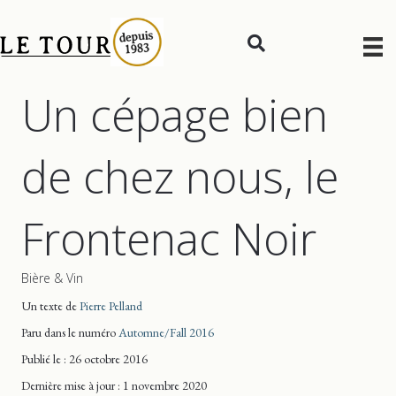
Un cépage bien
de chez nous, le
Frontenac Noir
Bière & Vin
Un texte de
Pierre Pelland
Paru dans le numéro
Automne/Fall 2016
Publié le : 26 octobre 2016
Dernière mise
à jour
: 1 novembre 2020