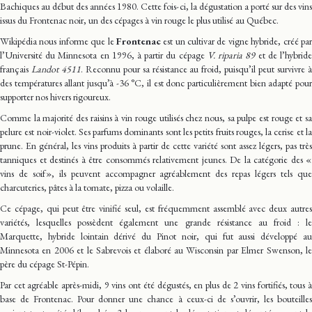
Bachiques au début des années 1980. Cette fois-ci, la dégustation a porté sur des vins
issus du Frontenac noir, un des cépages à vin rouge le plus utilisé au Québec.
Wikipédia nous informe que le
Frontenac
est un cultivar de vigne hybride, créé pa
l’Université du Minnesota en 1996, à partir du cépage
V. riparia 89
et de l’hybrid
français
Landot 4511
. Reconnu pour sa résistance au froid, puisqu’il peut survivre 
des températures allant jusqu’à -36 °C, il est donc particulièrement bien adapté pour
supporter nos hivers rigoureux.
Comme la majorité des raisins à vin rouge utilisés chez nous, sa pulpe est rouge et sa
pelure est noir-violet. Ses parfums dominants sont les petits fruits rouges, la cerise et la
prune. En général, les vins produits à partir de cette variété sont assez légers, pas très
tanniques et destinés à être consommés relativement jeunes. De la catégorie des «
vins de soif », ils peuvent accompagner agréablement des repas légers tels que
charcuteries, pâtes à la tomate, pizza ou volaille.
Ce cépage, qui peut être vinifié seul, est fréquemment assemblé avec deux autres
variétés, lesquelles possèdent également une grande résistance au froid : le
Marquette, hybride lointain dérivé du Pinot noir, qui fut aussi développé au
Minnesota en 2006 et le Sabrevois et élaboré au Wisconsin par Elmer Swenson, le
père du cépage St-Pépin.
Par cet agréable après-midi, 9 vins ont été dégustés, en plus de 2 vins fortifiés, tous à
base de Frontenac. Pour donner une chance à ceux-ci de s’ouvrir, les bouteilles