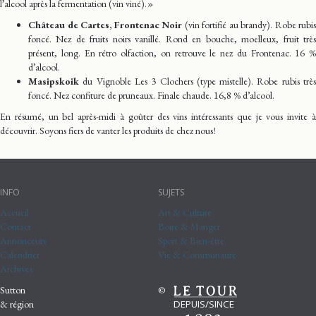
l’alcool après la fermentation (vin viné). »
Château de Cartes, Frontenac Noir
(vin fortifié au brandy). Robe rubis
foncé. Nez de fruits noirs vanillé. Rond en bouche, moelleux, fruit très
présent, long. En rétro olfaction, on retrouve le nez du Frontenac. 16 %
d’alcool.
Masipskoik
du Vignoble Les 3 Clochers (type mistelle). Robe rubis très
foncé. Nez confiture de pruneaux. Finale chaude. 16,8 % d’alcool.
En résumé, un bel après-midi à goûter des vins intéressants que je vous invite à
découvrir. Soyons fiers de vanter les produits de chez nous !
INFO
SUJETS
Accueil
Art & Culture
Contact
Boire & Manger
Annonceurs
Sport & Bien-être
Calendrier
Vie & Communauté
Archives
Sutton
©
DEPUIS/SINCE
& région