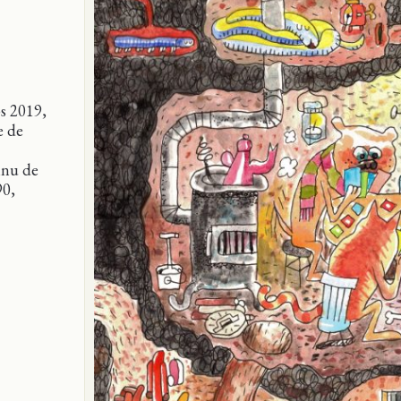
s 2019,
e de
nnu de
90,