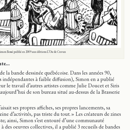
Simon Bossé publié en 2009 aux éditions L’Oie de Cravan
ante…
e la bande dessinée québécoise. Dans les années 90,
ns indépendantes à faible diffusion), Simon en a publié
eur le travail d’autres artistes comme Julie Doucet et Siris
e aujourd’hui de son bureau situé au-dessus de la Brasserie
isait ses propres affiches, ses propres lancements, sa
ine d’activités, pas triste du tout. » Les créateurs de zines
te; ainsi, Simon s’est entouré d’une communauté
 à des oeuvres collectives, il a publié 3 recueils de bandes