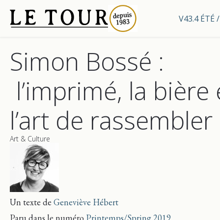
V43.4 ÉTÉ
Simon Bossé :
l’imprimé, la bière 
l’art de rassembler
Art & Culture
Un texte de
Geneviève Hébert
Paru dans le numéro
Printemps/Spring 2019