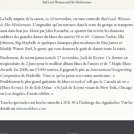
Bad Luck Woman and Her Misfortunes
La belle surprise de la saison, ce 10 novembre, est sans contredit
Bad Luck Woman
& Her Misfortunes
. L’originalité qu’on retrouve dans le nom du groupe se transporte
aussi dans leur jeu. Mené par Jaha Ravanfar, ce quartet fait revivre les chansons
oubliées des grandes dames du blues des années 50 et 60 : Carmen Taylor, Ella
Johnson, Big Maybelle et quelques classiques plus modernes de Etta James et
Muddy Waters. Bref, le genre qui vous donnera le goût de danser toute la soirée.
Finalement, de retour parmi nous le 17 novembre, Jack de Keyzer. Ce dernier est
récipiendaire de 2 Juno pour le meilleur album blues de l’année et de 7 Maple Blues
Awards. En 2008, sur 15 000 entrées, il gagnait le prix au
International Songwriting
Competition
de Nashville. Voici ce qu’en pense nos voisins américains : «
Possiblement le plus grand guitariste de blues et rock n’ roll que le Canada ait vu. »
(Blues Revue). Et de Bob Dylan : « Si Jack de Keyser venait de New York, Chicago
ou Los Angeles, il serait célèbre. »
Tous les spectacles ont lieu les samedis à 20 h 30 à l’Auberge des Appalaches. Voir les
détails sur
suttonenblues.com
.