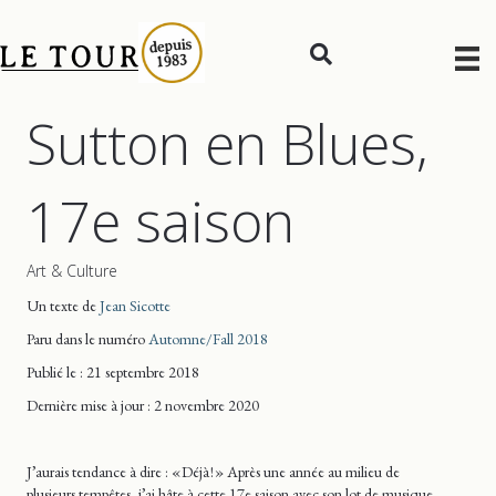
Sutton en Blues,
17e saison
Art & Culture
Un texte de
Jean Sicotte
Paru dans le numéro
Automne/Fall 2018
Publié le : 21 septembre 2018
Dernière mise
à jour
: 2 novembre 2020
J’aurais tendance à dire : « Déjà ! » Après une année au milieu de
plusieurs tempêtes, j’ai hâte à cette 17e saison avec son lot de musique