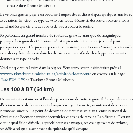
circuits dans Brome-Missisquoi.
Le vélo sur gravier gagne en popularité auprès des cyclistes depuis quelques années et
avec raison. En effet, ce type de vélo permet de découvrir des routes souvent moins
achalandées qui offrent des points de vue à couper le souffle.
Répertoriant un grand nombre de routes de gravelle ainsi que de magnifiques
paysages, la région des Cantons-de-l’Est représente le terrain de jeu idéal pour
pratiquer ce sport. L’équipe de promotion touristique de Brome-Missisquoi a travaillé
avec des cyclistes du coin dans les dernières années afin de développer des circuits
destinés à ce type de vélo.
Voici cinq circuits à faire dans la région. Vous retrouverez les itinéraires précis à
www.tourismebrome-missisquoi.ca/activite/velo-sur-route
ou encore sur la page
Ride With GPS
de Tourisme Brome-Missisquoi.
Les 100 à B7 (64 km)
Ce circuit est certainement l’un des plus connus de notre région. Il s’inspire des routes
d’entraînement de la cycliste et olympienne Lyne Bessette, maintenant députée de
Brome-Missisquoi. Le point de départ de ce circuit se situe au Centre National de
Cyclisme de Bromont et fait découvrir les chemins de terre de Lac-Brome. C’est un
circuit qualifié de difficile, apprécié pour ses paysages, ses changements de rythme,
ses défis ainsi que le sentiment de quiétude qu’il évoque.