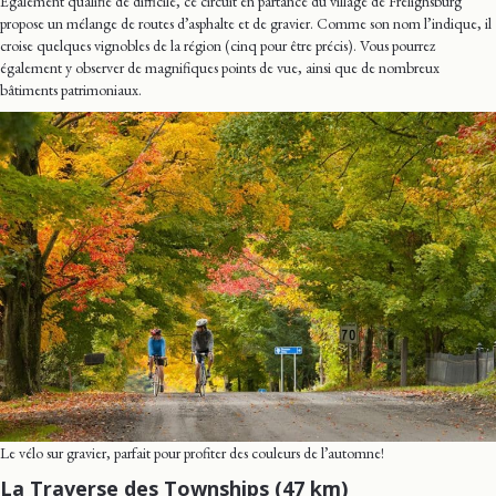
Également qualifié de difficile, ce circuit en partance du village de Frelighsburg
propose un mélange de routes d’asphalte et de gravier. Comme son nom l’indique, il
croise quelques vignobles de la région (cinq pour être précis). Vous pourrez
également y observer de magnifiques points de vue, ainsi que de nombreux
bâtiments patrimoniaux.
Le vélo sur gravier, parfait pour profiter des couleurs de l’automne!
La Traverse des Townships (47 km)