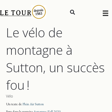
Le vélo de
montagne à
Sutton, un succès
fou !
Vélo
Un texte de
Plein Air Sutton
Paru dans le numéro
Automne/Fall 2020