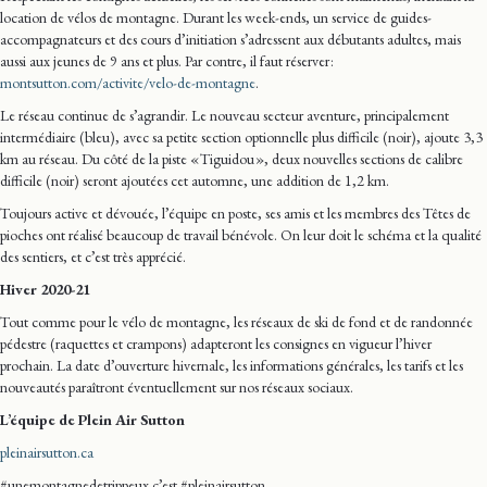
location de vélos de montagne. Durant les week-ends, un service de guides-
accompagnateurs et des cours d’initiation s’adressent aux débutants adultes, mais
aussi aux jeunes de 9 ans et plus. Par contre, il faut réserver
:
montsutton.com/activite/velo-de-montagne
.
Le réseau continue de s’agrandir. Le nouveau secteur aventure, principalement
intermédiaire (bleu), avec sa petite section optionnelle plus difficile (noir), ajoute 3,3
km au réseau. Du côté de la piste «
Tiguidou
», deux nouvelles sections de calibre
difficile (noir) seront ajoutées cet automne, une addition de 1,2 km.
Toujours active et dévouée, l’équipe en poste, ses amis et les membres des Têtes de
pioches ont réalisé beaucoup de travail bénévole. On leur doit le schéma et la qualité
des sentiers, et c’est très apprécié.
Hiver 2020-21
Tout comme pour le vélo de montagne, les réseaux de ski de fond et de randonnée
pédestre (raquettes et crampons) adapteront les consignes en vigueur l’hiver
prochain. La date d’ouverture hivernale, les informations générales, les tarifs et les
nouveautés paraîtront éventuellement sur nos réseaux sociaux.
L’équipe de Plein Air Sutton
pleinairsutton.ca
#unemontagnedetrippeux c’est #pleinairsutton