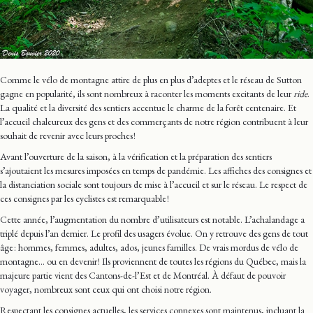
Comme le vélo de montagne attire de plus en plus d’adeptes et le réseau de Sutton
gagne en popularité, ils sont nombreux à raconter les moments excitants de leur
ride
.
La qualité et la diversité des sentiers accentue le charme de la forêt centenaire. Et
l’accueil chaleureux des gens et des commerçants de notre région contribuent à leur
souhait de revenir avec leurs proches
!
Avant l’ouverture de la saison, à la vérification et la préparation des sentiers
s’ajoutaient les mesures imposées en temps de pandémie. Les affiches des consignes et
la distanciation sociale sont toujours de mise à l’accueil et sur le réseau. Le respect de
ces consignes par les cyclistes est remarquable
!
Cette année, l’augmentation du nombre d’utilisateurs est notable. L’achalandage a
triplé depuis l’an dernier. Le profil des usagers évolue. On y retrouve des gens de tout
âge
: hommes, femmes, adultes, ados, jeunes familles. De vrais mordus de vélo de
montagne… ou en devenir
! Ils proviennent de toutes les régions du Québec, mais la
majeure partie vient des Cantons-de-l’Est et de Montréal. À défaut de pouvoir
voyager, nombreux sont ceux qui ont choisi notre région.
Respectant les consignes actuelles, les services connexes sont maintenus, incluant la