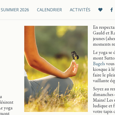
 / SUMMER 2026
CALENDRIER
ACTIVITÉS
r
En respecta
Gauld et Ra
jeunes (ahe
moments re
Le yoga se 
mont Sutton
Bagels
vous 
kiosque à 
faire le pl
vaillante é
Soyez au re
dimanches d
au
Mains! Les 
désirent
ludique et f
Le yoga
votre tapis 
 mont