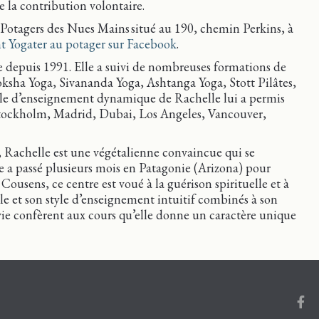
e la contribution volontaire.
Potagers des Nues Mains situé au 190, chemin Perkins, à
 Yogater au potager sur Facebook
.
e depuis 1991. Elle a suivi de nombreuses formations de
oksha Yoga, Sivananda Yoga, Ashtanga Yoga, Stott Pilâtes,
yle d’enseignement dynamique de Rachelle lui a permis
 Stockholm, Madrid, Dubai, Los Angeles, Vancouver,
 Rachelle est une végétalienne convaincue qui se
le a passé plusieurs mois en Patagonie (Arizona) pour
Cousens, ce centre est voué à la guérison spirituelle et à
e et son style d’enseignement intuitif combinés à son
e vie confèrent aux cours qu’elle donne un caractère unique
Face