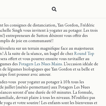
nt les consignes de distanciation, Yan Gordon, Frédéric
chelle Singh vous invitent à yogater au potager. Les trois
m!) entrepreneurs de Sutton désirent vous offrir des
mplis de joie en communauté !
déroulera sur un terrain magnifique face au majestueux
 ! À la suite de la séance, un bagel de chez
Round Top
sera offert et vous pourrez ensuite vous ravitailler au
légumes des
Potagers Les Nues Mains
. L’occasion idéale de
ein de légumes biologiques que Yan Gordon et sa belle et
quipe font pousser avec amour.
ndez-vous pour yogater au potager à 10 h tous les
e juillet (météo permettant) aux Potagers Les Nues
séances seront d’une durée de 60 minutes. La formule,
amiliale, devrait plaire à tous les niveaux. N’oubliez pas
de yoga et votre sourire ! Les enfants sont les bienvenus et