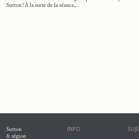
Sutton ! À la suite de la séance,…
INFO
SUJ
Sutton
& région