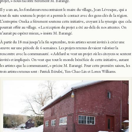
projet, » nous raconte fièrement M. Barangé.
Il y a un an, les fondateurs rencontraient le maire du village, Jean Lévesque, qui a
tout de suite soutenu le projet et a permis le contact avec des gens-clés de la région.
L’entreprise Oneka a fièrement soutenu cette initiative, croyant à la synergie que cela
pourrait offrir au village. « La réception du projet a été au-delà de nos attentes. On
n’aurait pu espérer mieux, » insiste M. Barangé.
À partir du 18 mai jusqu’à la fin septembre, trois artistes seront invités à créer une
œuvre sur une période de 6 semaines. Les projets retenus devaient valoriser la
rencontre avec la communauté. « Adélard se veut un projet où les citoyens se sentent
invités et impliqués. On veut que tout le monde bénéficie de cette initiative, autant
les artistes que la communauté, » précise M. Barangé. Pour cette première saison, les
trois artistes retenus sont : Patrick Bérubé, Yen-Chao Lin et Loren Williams.