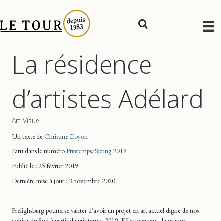
La résidence
d’artistes Adélard
Art Visuel
Un texte de
Christine Doyon
Paru dans le numéro
Printemps/Spring 2019
Publié le : 25 février 2019
Dernière mise
à jour
: 3 novembre 2020
Frelighsburg pourra se vanter d’avoir un projet en art actuel digne de nos
voisins du Sud à partir du printemps 2019. Effectivement, la grange