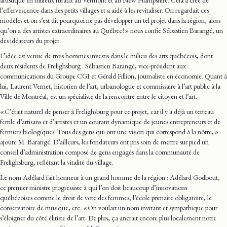
artistique en milieux ruraux au Vermont et au New Hampshire. Cela a créé de
l’effervescence dans des petits villages et a aidé à les revitaliser. On regardait ces
modèles et on s’est dit pourquoi ne pas développer un tel projet dans la région, alors
qu’on a des artistes extraordinaires au Québec ! » nous confie Sébastien Barangé, un
des idéateurs du projet.
L’idée est venue de trois hommes investis dans le milieu des arts québécois, dont
deux résidents de Frelighsburg : Sébastien Barangé, vice-président aux
communications du Groupe CGI et Gérald Fillion, journaliste en économie. Quant à
lui, Laurent Vernet, historien de l’art, urbanologue et commissaire à l’art public à la
Ville de Montréal, est un spécialiste de la rencontre entre le citoyen et l’art.
« C’était naturel de penser à Frelighsburg pour ce projet, car il y a déjà un terreau
fertile d’artisans et d’artistes et un courant dynamique de jeunes entrepreneurs et de
fermiers biologiques. Tous des gens qui ont une vision qui correspond à la nôtre, »
ajoute M. Barangé. D’ailleurs, les fondateurs ont pris soin de mettre sur pied un
conseil d’administration composé de gens engagés dans la communauté de
Frelighsburg, reflétant la vitalité du village.
Le nom Adélard fait honneur à un grand homme de la région : Adélard Godbout,
ce premier ministre progressiste à qui l’on doit beaucoup d’innovations
québécoises comme le droit de vote des femmes, l’école primaire obligatoire, le
conservatoire de musique, etc. « On voulait un nom invitant et sympathique pour
s’éloigner du côté élitiste de l’art. De plus, ça ancrait encore plus localement notre