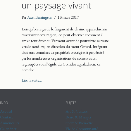
un paysage vivant
Par
Axel Barrington
/
13 mars 2017
Lorsqu’on regarde le fragment de chaîne appalachienne
traversant notre région, on peut observer comment il
arrive tout droit du Vermont avant de poursuivre sa route
vers le nord-est, en direction du mont Orford. Intégrant
plusieurs centaines de propriétés protégées à perpétuité
par les nombreuses organisations de conservation
regroupées sous l’égide du Corridor appalachien, ce
corridor…
about Balade nature dans un paysage vivant
Lire la suite...
INFO
SUJETS
Accueil
Art & Culture
Contact
Boire & Manger
Annonceurs
Sport & Bien-être
Calendrier
Vie & Communauté