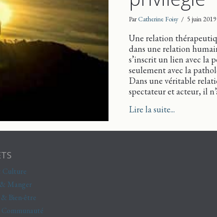
Par
Catherine Foisy
/
5 juin 2019
Une relation thérapeutiq
dans une relation humain
s’inscrit un lien avec l
seulement avec la pathol
Dans une véritable relat
spectateur et acteur, il 
about La gra
Lire la suite...
ETS
 Culture
 & Manger
 & Bien-être
& Communauté