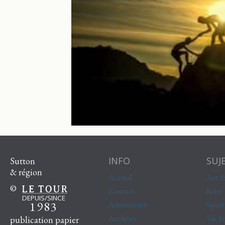
INFO
SUJ
Sutton
& région
Accueil
Art &
©
Contact
Boire
DEPUIS/SINCE
1983
Annonceurs
Sport
Archives
Vie 
publication papier