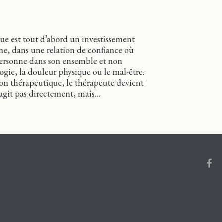
ue est tout d’abord un investissement
e, dans une relation de confiance où
a personne dans son ensemble et non
ogie, la douleur physique ou le mal-être.
ion thérapeutique, le thérapeute devient
n’agit pas directement, mais…
titude du lien privilégié
Face