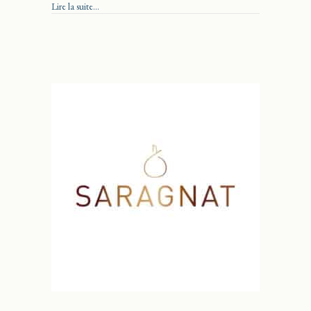
about Vignoble Courville
Lire la suite...