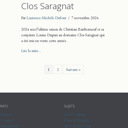
Clos Saragnat
Par
Laurence-Michèle Dufour
/
7 novembre 2024
2024 sera l’ultime saison de Christian Barthomeuf et sa
conjointe Louise Dupuis au domaine Clos Saragnat qui
a été mis en vente cette année.
about Clos Saragnat
Lire la suite...
1
2
Suivant »
INFO
SUJETS
Accueil
Art & Culture
Contact
Boire & Manger
Annonceurs
Sport & Bien-être