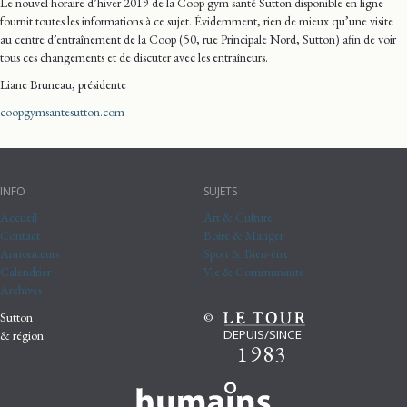
Le nouvel horaire d’hiver 2019 de la Coop gym santé Sutton disponible en ligne
fournit toutes les informations à ce sujet. Évidemment, rien de mieux qu’une visite
au centre d’entraînement de la Coop (50, rue Principale Nord, Sutton) afin de voir
tous ces changements et de discuter avec les entraîneurs.
Liane Bruneau, présidente
coopgymsantesutton.com
INFO
SUJETS
Accueil
Art & Culture
Contact
Boire & Manger
Annonceurs
Sport & Bien-être
Calendrier
Vie & Communauté
Archives
Sutton
©
DEPUIS/SINCE
& région
1983