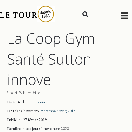
La Coop Gym
Santé Sutton
innove
Sport & Bien-être
Un texte de
Liane Bruneau
Paru dans le numéro
Printemps/Spring 2019
Publié le : 27 février 2019
Dernière mise
à jour
: 1 novembre 2020