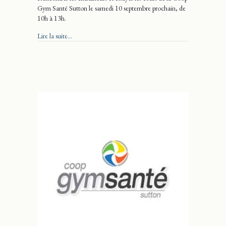
Gym Santé Sutton le samedi 10 septembre prochain, de
10h à 13h.
about Portes ouvertes au Gym
Lire la suite...