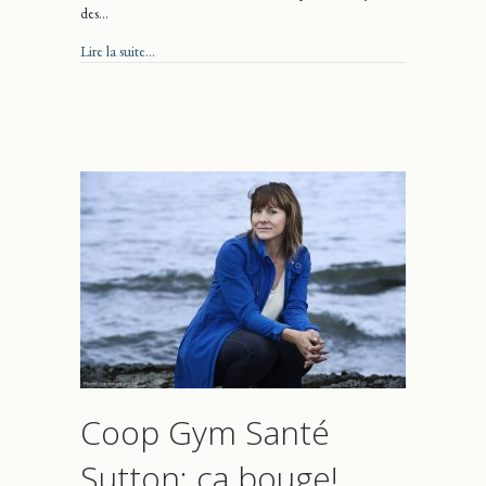
des…
about La Coop Gym Santé Sutton innove
Lire la suite...
Coop Gym Santé
Sutton: ça bouge!