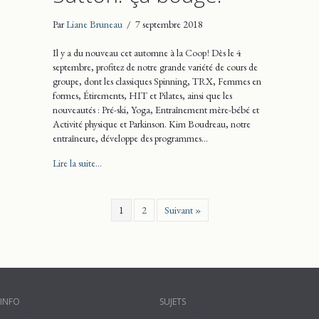
Par
Liane Bruneau
/
7 septembre 2018
Il y a du nouveau cet automne à la Coop ! Dès le 4
septembre, profitez de notre grande variété de cours de
groupe, dont les classiques Spinning, TRX, Femmes en
formes, Étirements, HIT et Pilates, ainsi que les
nouveautés : Pré-ski, Yoga, Entraînement mère-bébé et
Activité physique et Parkinson. Kim Boudreau, notre
entraîneure, développe des programmes…
about Coop Gym Santé Sutton: ça bouge!
Lire la suite...
1
2
Suivant »
INFO
SUJETS