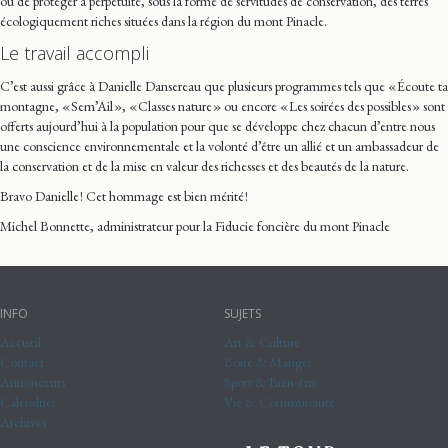
ou de protéger à perpétuité, sous la forme de servitudes de conservation, des terres
écologiquement riches situées dans la région du mont Pinacle.
Le travail accompli
C’est aussi grâce à Danielle Dansereau que plusieurs programmes tels que « Écoute ta
montagne, « Sem’Ail », « Classes nature » ou encore « Les soirées des possibles » sont
offerts aujourd’hui à la population pour que se développe chez chacun d’entre nous
une conscience environnementale et la volonté d’être un allié et un ambassadeur de
la conservation et de la mise en valeur des richesses et des beautés de la nature.
Bravo Danielle ! Cet hommage est bien mérité !
Michel Bonnette, administrateur pour la Fiducie foncière du mont Pinacle
INFO
SUJETS
Accueil
Art & Culture
Contact
Boire & Manger
Annonceurs
Sport & Bien-être
Calendrier
Vie & Communauté
Archives