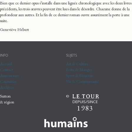
Bien que ce dernier opus s’installe dans une lignée chronologique avec les deux livres
précédents, les trois œuvres peuvent être lues dans le désordre. Chacune donne de la
profondeur aux autres. Et la fin de ce dernier roman ouvre assurément la porte à une
suite.
Geneviève Hébert
INFO
SUJETS
Accueil
Art & Culture
Contact
Boire & Manger
Annonceurs
Sport & Bien-être
Calendrier
Vie & Communauté
Archives
Sutton
©
DEPUIS/SINCE
& région
1983