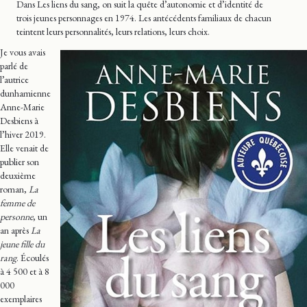
Dans Les liens du sang, on suit la quête d’autonomie et d’identité de
trois jeunes personnages en 1974. Les antécédents familiaux de chacun
teintent leurs personnalités, leurs relations, leurs choix.
Je vous avais
parlé de
l’autrice
dunhamienne
Anne-Marie
Desbiens à
l’hiver 2019.
Elle venait de
publier son
deuxième
roman,
La
femme de
personne
, un
an après
La
jeune fille du
rang
. Écoulés
à 4 500 et à 8
000
exemplaires