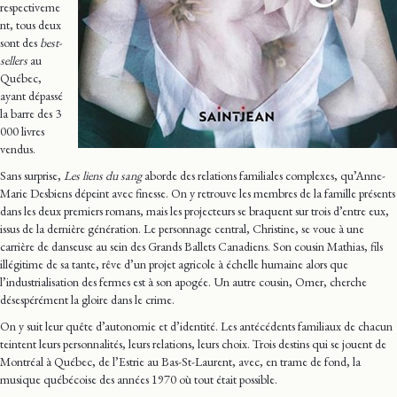
respectiveme
nt, tous deux
sont des
best-
sellers
au
Québec,
ayant dépassé
la barre des 3
000 livres
vendus.
Sans surprise,
Les liens du sang
aborde des relations familiales complexes, qu’Anne-
Marie Desbiens dépeint avec finesse. On y retrouve les membres de la famille présents
dans les deux premiers romans, mais les projecteurs se braquent sur trois d’entre eux,
issus de la dernière génération. Le personnage central, Christine, se voue à une
carrière de danseuse au sein des Grands Ballets Canadiens. Son cousin Mathias, fils
illégitime de sa tante, rêve d’un projet agricole à échelle humaine alors que
l’industrialisation des fermes est à son apogée. Un autre cousin, Omer, cherche
désespérément la gloire dans le crime.
On y suit leur quête d’autonomie et d’identité. Les antécédents familiaux de chacun
teintent leurs personnalités, leurs relations, leurs choix. Trois destins qui se jouent de
Montréal à Québec, de l’Estrie au Bas-St-Laurent, avec, en trame de fond, la
musique québécoise des années 1970 où tout était possible.