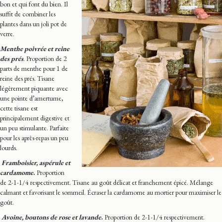
bon et qui font du bien. Il
suffit de combiner les
plantes dans un joli pot de
verre.
Menthe poivrée et reine
des prés
. Proportion de 2
parts de menthe pour 1 de
reine des prés. Tisane
légèrement piquante avec
une pointe d’amertume,
cette tisane est
principalement digestive et
un peu stimulante. Parfaite
pour les après-repas un peu
lourds.
Framboisier, aspérule et
cardamome
.
Proportion
de 2-1-1/4 respectivement. Tisane au goût délicat et franchement épicé. Mélange
calmant et favorisant le sommeil. Écraser la cardamome au mortier pour maximiser le
goût.
Avoine, boutons de rose et lavande
.
Proportion de 2-1-1/4 respectivement.