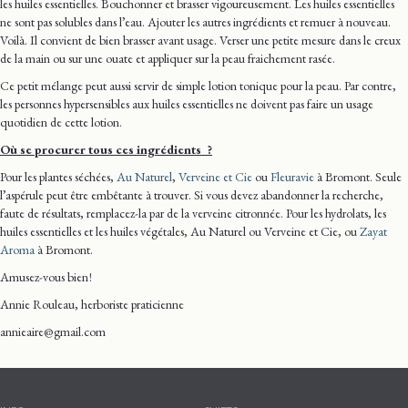
les huiles essentielles. Bouchonner et brasser vigoureusement. Les huiles essentielles
ne sont pas solubles dans l’eau. Ajouter les autres ingrédients et remuer à nouveau.
Voilà. Il convient de bien brasser avant usage. Verser une petite mesure dans le creux
de la main ou sur une ouate et appliquer sur la peau fraichement rasée.
Ce petit mélange peut aussi servir de simple lotion tonique pour la peau. Par contre,
les personnes hypersensibles aux huiles essentielles ne doivent pas faire un usage
quotidien de cette lotion.
Où se procurer tous ces ingrédients ?
Pour les plantes séchées,
Au Naturel
,
Verveine et Cie
ou
Fleuravie
à Bromont. Seule
l’aspérule peut être embêtante à trouver. Si vous devez abandonner la recherche,
faute de résultats, remplacez-la par de la verveine citronnée. Pour les hydrolats, les
huiles essentielles et les huiles végétales, Au Naturel ou Verveine et Cie, ou
Zayat
Aroma
à Bromont.
Amusez-vous bien !
Annie Rouleau, herboriste praticienne
annieaire@gmail.com