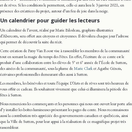
et de rêves. Si les conditions le permettent, celle-ci aura lieu le 3 janvier 2021, en
présence des créatrices du projet, autour d’un feu de joie dans la neige.
Un calendrier pour guider les lecteurs
Un calendrier de l’avent, réalisé par Marie Bilodeau, graphiste-illustratrice
d’Abercorn, sera offert aux citoyens et citoyennes. Il dévoilera chaque jour l’adresse
qui permet de découvrir la suite du récit.
Cette création de Patsy Van Roost vise à rassembler les membres de la communauté
tout en semant la magie du temps des Fêtes. En effet, l’écriture de ce conte est le
e
e
produit d’une collaboration entre les élèves de 5
et 6
année de l’École de Sutton,
des ainées de la communauté, sous la plume de
Marie Clark
et Agathe Génois,
écrivaines professionnelles demeurant elles aussi à Sutton.
Les membres, les bénévoles et toute l’équipe D’Arts et de rêves sont très heureux de
vous offrir ce cadeau. Ils souhaitent vivement que celui-ci illuminera la période des
fêtes à Sutton.
Nous remercions les commerçants et les personnes qui nous ont ouvert leur porte afin
d’y installer les boîtes lumineuses présentant les pages du conte. Nous reconnaissons
aussi la contribution très appréciée des gouvernements canadien et québécois, ainsi
que la Ville de Sutton, pour leur appui à la réalisation de ce magnifique projet très
rassembleur.