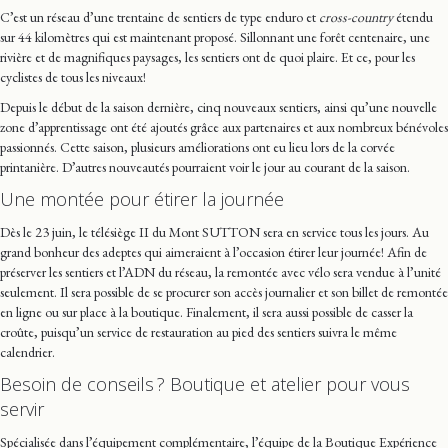
C’est un réseau d’une trentaine de sentiers de type enduro et
cross-country
étendu
sur 44 kilomètres qui est maintenant proposé. Sillonnant une forêt centenaire, une
rivière et de magnifiques paysages, les sentiers ont de quoi plaire. Et ce, pour les
cyclistes de tous les niveaux!
Depuis le début de la saison dernière, cinq nouveaux sentiers, ainsi qu’une nouvelle
zone d’apprentissage ont été ajoutés grâce aux partenaires et aux nombreux bénévoles
passionnés. Cette saison, plusieurs améliorations ont eu lieu lors de la corvée
printanière. D’autres nouveautés pourraient voir le jour au courant de la saison.
Une montée pour étirer la journée
Dès le 23 juin, le télésiège II du Mont SUTTON sera en service tous les jours. Au
grand bonheur des adeptes qui aimeraient à l’occasion étirer leur journée! Afin de
préserver les sentiers et l’ADN du réseau, la remontée avec vélo sera vendue à l’unité
seulement. Il sera possible de se procurer son accès journalier et son billet de remontée
en ligne ou sur place à la boutique. Finalement, il sera aussi possible de casser la
croûte, puisqu’un service de restauration au pied des sentiers suivra le même
calendrier.
Besoin de conseils ? Boutique et atelier pour vous
servir
Spécialisée dans l’équipement complémentaire, l’équipe de la Boutique Expérience