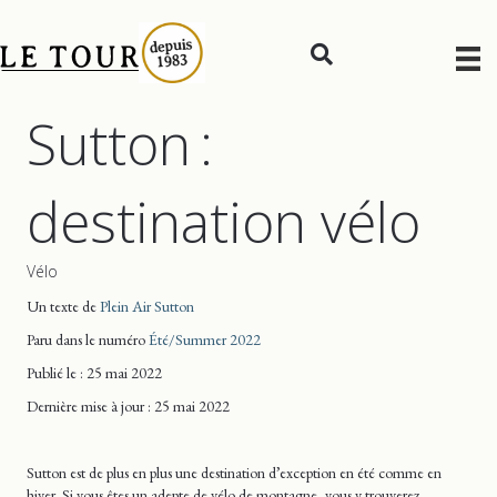
Sutton :
destination vélo
Vélo
Un texte de
Plein Air Sutton
Paru dans le numéro
Été/Summer 2022
Publié le : 25 mai 2022
Dernière mise
à jour
: 25 mai 2022
Sutton est de plus en plus une destination d’exception en été comme en
hiver. Si vous êtes un adepte de vélo de montagne, vous y trouverez