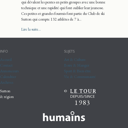
qui dévalent les pentes en petits groupes avec une bonne
technique et une rapidité qui font oublier leur jeunesse.
Ces petites et grandes fourmis font partie du Club de ski
Sutton qui compte 132 athlètes de 7 à…
about Le Club de ski Sutton
Lire la suite...
INFO
SUJETS
Accueil
Art & Culture
Contact
Boire & Manger
Annonceurs
Sport & Bien-être
Calendrier
Vie & Communauté
Archives
Sutton
©
DEPUIS/SINCE
& région
1983