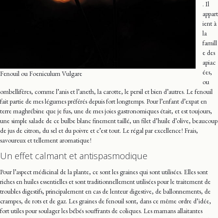
. Il
appart
ient à
la
famill
e des
apiac
ées,
Fenouil ou Foeniculum Vulgare
ou
ombellifères, comme l’anis et l’aneth, la carotte, le persil et bien d’autres. Le fenouil
fait partie de mes légumes préférés depuis fort longtemps. Pour l’enfant d’expat en
terre maghrébine que je fus, une de mes joies gastronomiques était, et est toujours,
une simple salade de ce bulbe blanc finement taillé, un filet d’huile d’olive, beaucoup
de jus de citron, du sel et du poivre et c’est tout. Le régal par excellence ! Frais,
savoureux et tellement aromatique !
Un effet calmant et antispasmodique
Pour l’aspect médicinal de la plante, ce sont les graines qui sont utilisées. Elles sont
riches en huiles essentielles et sont traditionnellement utilisées pour le traitement de
troubles digestifs, principalement en cas de lenteur digestive, de ballonnements, de
crampes, de rots et de gaz. Les graines de fenouil sont, dans ce même ordre d’idée,
fort utiles pour soulager les bébés souffrants de coliques. Les mamans allaitantes