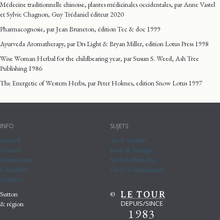
Médecine traditionnelle chinoise, plantes médicinales occidentales, par Anne Vastel
et Sylvie Chagnon, Guy Trédaniel éditeur 2020
Pharmacognosie, par Jean Bruneton, édition Tec & doc 1999
Ayurveda Aromatherapy, par Drs Light & Bryan Miller, edition Lotus Press 1998
Wise Woman Herbal for the childbearing year, par Susun S. Weed, Ash Tree
Publishing 1986
The Energetic of Western Herbs, par Peter Holmes, edition Snow Lotus 1997
INFO
SUJETS
Accueil
Art & Culture
Contact
Boire & Manger
Annonceurs
Sport & Bien-être
Calendrier
Vie & Communauté
Archives
Sutton
©
DEPUIS/SINCE
& région
1983