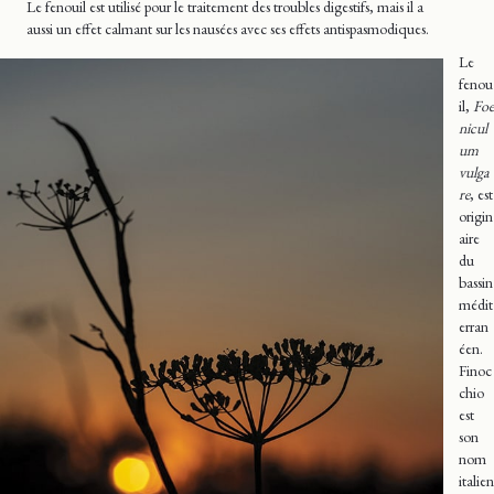
Le fenouil est utilisé pour le traitement des troubles digestifs, mais il a
aussi un effet calmant sur les nausées avec ses effets antispasmodiques.
Le
fenou
il,
Foe
nicul
um
vulga
re
, est
origin
aire
du
bassin
médit
erran
éen.
Finoc
chio
est
son
nom
italien