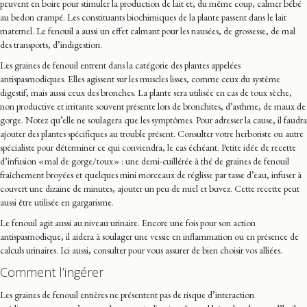
peuvent en boire pour stimuler la production de lait et, du même coup, calmer bébé
au bedon crampé. Les constituants biochimiques de la plante passent dans le lait
maternel. Le fenouil a aussi un effet calmant pour les nausées, de grossesse, de mal
des transports, d’indigestion.
Les graines de fenouil entrent dans la catégorie des plantes appelées
antispasmodiques. Elles agissent sur les muscles lisses, comme ceux du système
digestif, mais aussi ceux des bronches. La plante sera utilisée en cas de toux sèche,
non productive et irritante souvent présente lors de bronchites, d’asthme, de maux de
gorge. Notez qu’elle ne soulagera que les symptômes. Pour adresser la cause, il faudra
ajouter des plantes spécifiques au trouble présent. Consulter votre herboriste ou autre
spécialiste pour déterminer ce qui conviendra, le cas échéant. Petite idée de recette
d’infusion « mal de gorge/toux » : une demi-cuillérée à thé de graines de fenouil
fraîchement broyées et quelques mini morceaux de réglisse par tasse d’eau, infuser à
couvert une dizaine de minutes, ajouter un peu de miel et buvez. Cette recette peut
aussi être utilisée en gargarisme.
Le fenouil agit aussi au niveau urinaire. Encore une fois pour son action
antispasmodique, il aidera à soulager une vessie en inflammation ou en présence de
calculs urinaires. Ici aussi, consulter pour vous assurer de bien choisir vos alliées.
Comment l’ingérer
Les graines de fenouil entières ne présentent pas de risque d’interaction