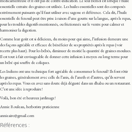
médicamenteuse et n’ont pas de contre-indication. Le seul bémol est lorsque l’huile
essentielle extraite des graines est utilisée. Les huiles essentielles sont des composés
extrêmement puissants qu’il faut utiliser avec sagesse et déférence. Cela dit, l’huile
essentielle de fenouil peut être prise à raison d’une goutte sur la langue, après le repas,
pour les troubles digestifs mentionnés, ou frictionnée sur le ventre pour calmer et
harmoniser la digestion.
Comme leur goût est si délicieux, du moins pour qui aime, l’infusion demeure une
des façons agréable et efficace de bénéficier de ses propriétés après le repas (voir
recette plus haut). Pour les bébés, diminuer de moitié la quantité de graines moulues.
Il est tout à fait envisageable de donner cette infusion à moyen ou long terme pour
un bébé qui souffre de coliques.
Les Indiens ont une technique fort agréable de consommer le fenouil ! Ils font rôtir
les graines, généralement avec celle de l’anis, de l’aneth et d’autres, qu’ils servent
après les repas. Vous en avez sans doute déjà dégusté dans un dhaba ou un restaurant.
C’est une idée à reproduire !
Voilà, bon été et heureux jardinage !
Annie Rouleau, herboriste praticienne
annieaire@gmail.com
Références :