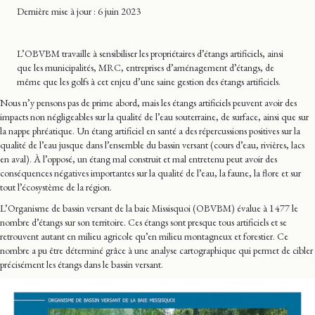
Dernière mise
à jour
: 6 juin 2023
L’OBVBM travaille à sensibiliser les propriétaires d’étangs artificiels, ainsi
que les municipalités, MRC, entreprises d’aménagement d’étangs, de
même que les golfs à cet enjeu d’une saine gestion des étangs artificiels.
Nous n’y pensons pas de prime abord, mais les étangs artificiels peuvent avoir des
impacts non négligeables sur la qualité de l’eau souterraine, de surface, ainsi que sur
la nappe phréatique. Un étang artificiel en santé a des répercussions positives sur la
qualité de l’eau jusque dans l’ensemble du bassin versant (cours d’eau, rivières, lacs
en aval). À l’opposé, un étang mal construit et mal entretenu peut avoir des
conséquences négatives importantes sur la qualité de l’eau, la faune, la flore et sur
tout l’écosystème de la région.
L’Organisme de bassin versant de la baie Missisquoi (OBVBM) évalue à 1 477 le
nombre d’étangs sur son territoire. Ces étangs sont presque tous artificiels et se
retrouvent autant en milieu agricole qu’en milieu montagneux et forestier. Ce
nombre a pu être déterminé grâce à une analyse cartographique qui permet de cibler
précisément les étangs dans le bassin versant.