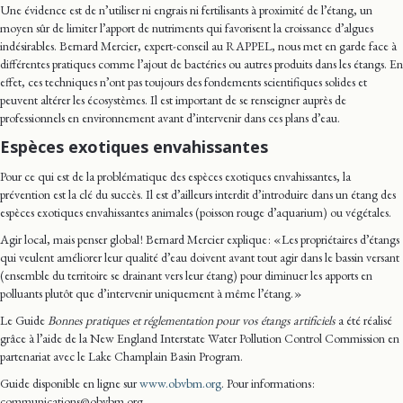
Une évidence est de n’utiliser ni engrais ni fertilisants à proximité de l’étang, un
moyen sûr de limiter l’apport de nutriments qui favorisent la croissance d’algues
indésirables. Bernard Mercier, expert-conseil au RAPPEL, nous met en garde face à
différentes pratiques comme l’ajout de bactéries ou autres produits dans les étangs. En
effet, ces techniques n’ont pas toujours des fondements scientifiques solides et
peuvent altérer les écosystèmes. Il est important de se renseigner auprès de
professionnels en environnement avant d’intervenir dans ces plans d’eau.
Espèces exotiques envahissantes
Pour ce qui est de la problématique des espèces exotiques envahissantes, la
prévention est la clé du succès. Il est d’ailleurs interdit d’introduire dans un étang des
espèces exotiques envahissantes animales (poisson rouge d’aquarium) ou végétales.
Agir local, mais penser global ! Bernard Mercier explique : « Les propriétaires d’étangs
qui veulent améliorer leur qualité d’eau doivent avant tout agir dans le bassin versant
(ensemble du territoire se drainant vers leur étang) pour diminuer les apports en
polluants plutôt que d’intervenir uniquement à même l’étang. »
Le Guide
Bonnes pratiques et réglementation pour vos étangs artificiels
a été réalisé
grâce à l’aide de la New England Interstate Water Pollution Control Commission en
partenariat avec le Lake Champlain Basin Program.
Guide disponible en ligne sur
www.obvbm.org
. Pour informations :
communications@obvbm.org.