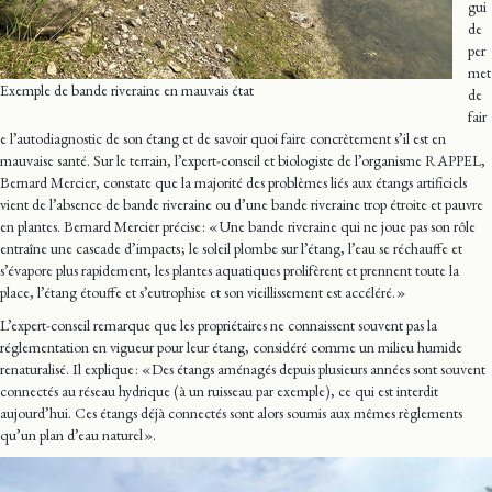
gui
de
per
met
Exemple de bande riveraine en mauvais état
de
fair
e l’autodiagnostic de son étang et de savoir quoi faire concrètement s’il est en
mauvaise santé. Sur le terrain, l’expert-conseil et biologiste de l’organisme RAPPEL,
Bernard Mercier, constate que la majorité des problèmes liés aux étangs artificiels
vient de l’absence de bande riveraine ou d’une bande riveraine trop étroite et pauvre
en plantes. Bernard Mercier précise : « Une bande riveraine qui ne joue pas son rôle
entraîne une cascade d’impacts ; le soleil plombe sur l’étang, l’eau se réchauffe et
s’évapore plus rapidement, les plantes aquatiques prolifèrent et prennent toute la
place, l’étang étouffe et s’eutrophise et son vieillissement est accéléré. »
L’expert-conseil remarque que les propriétaires ne connaissent souvent pas la
réglementation en vigueur pour leur étang, considéré comme un milieu humide
renaturalisé. Il explique : « Des étangs aménagés depuis plusieurs années sont souvent
connectés au réseau hydrique (à un ruisseau par exemple), ce qui est interdit
aujourd’hui. Ces étangs déjà connectés sont alors soumis aux mêmes règlements
qu’un plan d’eau naturel ».