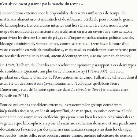
n’est absolument garantie par la marche du temps. »
Les conditions externes sont la disponibilité de réserves suffisantes de temps, de
matériaux alimentaires et industriels et de substance cérébrale pour nourrir le germe
de la noosphère. Les conditions internes sont liées à la manière dont nous faisons
usage de nos facultés et mettent non seulement en jeu un savoir-faire « assez habile
pour éviter les diverses formes de pièges et d’impasses (mécanisation politico-sociale,
blocage administratif, surpopulation, contre-sélections… ) semés sur la route d’un
vaste ensemble en voie de totalisation », mais aussi un vouloir-faire « assez ferme pour
ne reculer devant aucun ennui, aucun découragement, aucune peur en chemin ».
En 1949, Teilhard de Chardin était résolument optimiste par rapport à ces deux types
de conditions. Quarante ans plus tard, Thomas Berry (1914-2009), directeur
pendant une dizaine d’années de l’Association américaine Teilhard de Chardin dont il
avait été un des fondateurs (avec notamment l’écologiste québécois Pierre
Dansereau), était déjà moins optimiste dans
Le rêve de la Terre
(en français chez
Novalis en 2021).
Pour ce qui est des conditions externes, les ressources longtemps considérées
inépuisables risquent, on le sait aujourd’hui, de manquer, soumises comme elles le
sont à une consommation irréfléchie qui épuise aussi bien les ressources minérales et
végétales que la biosphère en proie à la sixième extinction de masse et aux pandémies
dévastatrices favorisées par des systèmes immunitaires compromis dans les élevages
surpeuplés : vache folle, peste porcine, grippe aviaire, anémie infectieuse du poisson