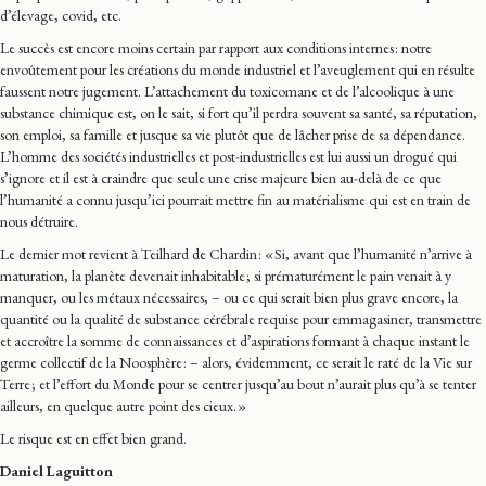
d’élevage, covid, etc.
Le succès est encore moins certain par rapport aux conditions internes : notre
envoûtement pour les créations du monde industriel et l’aveuglement qui en résulte
faussent notre jugement. L’attachement du toxicomane et de l’alcoolique à une
substance chimique est, on le sait, si fort qu’il perdra souvent sa santé, sa réputation,
son emploi, sa famille et jusque sa vie plutôt que de lâcher prise de sa dépendance.
L’homme des sociétés industrielles et post-industrielles est lui aussi un drogué qui
s’ignore et il est à craindre que seule une crise majeure bien au-delà de ce que
l’humanité a connu jusqu’ici pourrait mettre fin au matérialisme qui est en train de
nous détruire.
Le dernier mot revient à Teilhard de Chardin : « Si, avant que l’humanité n’arrive à
maturation, la planète devenait inhabitable ; si prématurément le pain venait à y
manquer, ou les métaux nécessaires, – ou ce qui serait bien plus grave encore, la
quantité ou la qualité de substance cérébrale requise pour emmagasiner, transmettre
et accroître la somme de connaissances et d’aspirations formant à chaque instant le
germe collectif de la Noosphère : – alors, évidemment, ce serait le raté de la Vie sur
Terre ; et l’effort du Monde pour se centrer jusqu’au bout n’aurait plus qu’à se tenter
ailleurs, en quelque autre point des cieux. »
Le risque est en effet bien grand.
Daniel Laguitton