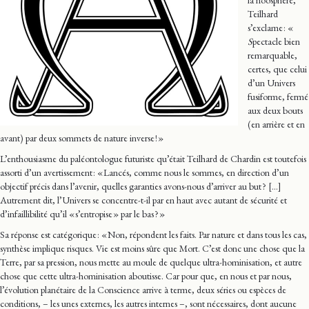
Teilhard
s’exclame : «
S
pectacle bien
remarquable,
certes, que celui
d’un Univers
fusiforme, fermé
aux deux bouts
(en arrière et en
avant) par deux sommets de nature inverse ! »
L’enthousiasme du paléontologue futuriste qu’était Teilhard de Chardin est toutefois
assorti d’un avertissement : « Lancés, comme nous le sommes, en direction d’un
objectif précis dans l’avenir, quelles garanties avons-nous d’arriver au but ? […]
Autrement dit, l’Univers se concentre-t-il par en haut avec autant de sécurité et
d’infaillibilité qu’il « s’entropise » par le bas ? »
Sa réponse est catégorique : « Non, répondent les faits. Par nature et dans tous les cas,
synthèse implique risques. Vie est moins sûre que Mort. C’est donc une chose que la
Terre, par sa pression, nous mette au moule de quelque ultra-hominisation, et autre
chose que cette ultra-hominisation aboutisse. Car pour que, en nous et par nous,
l’évolution planétaire de la Conscience arrive à terme, deux séries ou espèces de
conditions, – les unes externes, les autres internes –, sont nécessaires, dont aucune