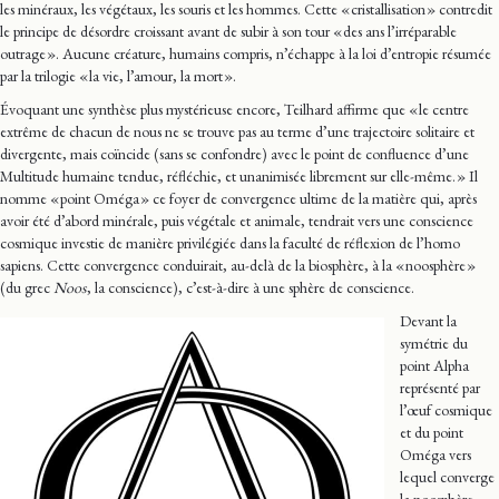
les minéraux, les végétaux, les souris et les hommes. Cette « cristallisation » contredit
le principe de désordre croissant avant de subir à son tour « des ans l’irréparable
outrage ». Aucune créature, humains compris, n’échappe à la loi d’entropie résumée
par la trilogie « la vie, l’amour, la mort ».
Évoquant une synthèse plus mystérieuse encore, Teilhard affirme que « le centre
extrême de chacun de nous ne se trouve pas au terme d’une trajectoire solitaire et
divergente, mais coïncide (sans se confondre) avec le point de confluence d’une
Multitude humaine tendue, réfléchie, et unanimisée librement sur elle-même. » Il
nomme « point Oméga » ce foyer de convergence ultime de la matière qui, après
avoir été d’abord minérale, puis végétale et animale, tendrait vers une conscience
cosmique investie de manière privilégiée dans la faculté de réflexion de l’homo
sapiens. Cette convergence conduirait, au-delà de la biosphère, à la « noosphère »
(du grec
Noos
, la conscience), c’est-à-dire à une sphère de conscience.
Devant la
symétrie du
point Alpha
représenté par
l’œuf cosmique
et du point
Oméga vers
lequel converge
la noosphère,