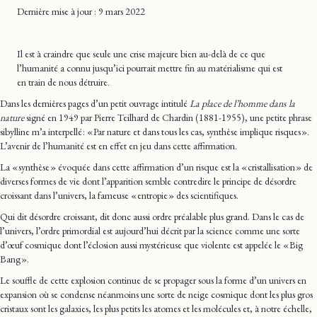
Dernière mise
à jour
: 9 mars 2022
Il est à craindre que seule une crise majeure bien au-delà de ce que
l’humanité a connu jusqu’ici pourrait mettre fin au matérialisme qui est
en train de nous détruire.
Dans les dernières pages d’un petit ouvrage intitulé
La place de l’homme dans la
nature
signé en 1949 par Pierre Teilhard de Chardin (1881-1955), une petite phrase
sibylline m’a interpellé : « Par nature et dans tous les cas, synthèse implique risques ».
L’avenir de l’humanité est en effet en jeu dans cette affirmation.
La « synthèse » évoquée dans cette affirmation d’un risque est la « cristallisation » de
diverses formes de vie dont l’apparition semble contredire le principe de désordre
croissant dans l’univers, la fameuse « entropie » des scientifiques.
Qui dit désordre croissant, dit donc aussi ordre préalable plus grand. Dans le cas de
l’univers, l’ordre primordial est aujourd’hui décrit par la science comme une sorte
d’œuf cosmique dont l’éclosion aussi mystérieuse que violente est appelée le « Big
Bang ».
Le souffle de cette explosion continue de se propager sous la forme d’un univers en
expansion où se condense néanmoins une sorte de neige cosmique dont les plus gros
cristaux sont les galaxies, les plus petits les atomes et les molécules et, à notre échelle,