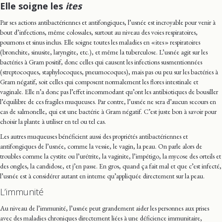
Elle soigne les
ites
Par ses actions antibactériennes et antifongiques, l’usnée est incroyable pour venir à
bout d’infections, même colossales, surtout au niveau des voies respiratoires,
poumons et sinus inclus. Elle soigne toutes les maladies en « ites » respiratoires
(bronchite, sinusite, laryngite, etc.), et même la tuberculose. L’usnée agit sur les
bactéries à Gram positif, donc celles qui causent les infections susmentionnées
(streptocoques, staphylocoques, pneumocoques), mais pas ou peu sur les bactéries à
Gram négatif, soit celles qui composent normalement les flores intestinale et
vaginale. Elle n’a donc pas l’effet incommodant qu’ont les antibiotiques de bousiller
l’équilibre de ces fragiles muqueuses. Par contre, l’usnée ne sera d’aucun secours en
cas de salmonelle, qui est une bactérie à Gram négatif. C’est juste bon à savoir pour
choisir la plante à utiliser en tel ou tel cas.
Les autres muqueuses bénéficient aussi des propriétés antibactériennes et
antifongiques de l’usnée, comme la vessie, le vagin, la peau. On parle alors de
troubles comme la cystite ou l’urétrite, la vaginite, l’impétigo, la mycose des orteils et
des ongles, la candidose, et j’en passe. En gros, quand ça fait mal et que c’est infecté,
l’usnée est à considérer autant en interne qu’appliquée directement sur la peau.
L’immunité
Au niveau de l’immunité, l’usnée peut grandement aider les personnes aux prises
avec des maladies chroniques directement liées à une déficience immunitaire,