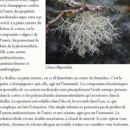
et le champignon confère
à l’usnée des propriétés
médicinales super extra
top
notch
. La partie externe du
lichen, le cortex, est la
composante « algue » de
l’usnée, lui permettant de
faire de la photosynthèse.
Elle a une action
antibactérienne,
antimicrobienne et
Usnea filipendula
antifongique.
Le thallus, ou partie interne, est ce fil blanchâtre au centre des branches. C’est la
partie « champignon » qui, elle, agit sur l’immunité. Les composantes biochimiques
responsables de ces actions médicinales sont principalement l’acide usnique présente
dans le cortex et des polysaccharides immunostimulants qu’on retrouve dans le
thallus. Les premiers sont solubles dans l’alcool, les seconds dans l’eau, ce qui
complique un brin l’extraction. Une simple infusion ne permettra pas de profiter de
l’action antibactérienne de l’usnée et une teinture agira peu sur l’immunité. La
solution idéale est une double macération, à chaud de surcroît. Si cette option vous
rebute, choisissez le solvant adéquat au trouble à traiter ou consultez votre herboriste.