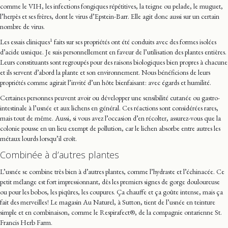
comme le VIH, les infections fongiques répétitives, la teigne ou pelade, le muguet,
l’herpès et ses frères, dont le virus d’Epstein-Barr. Elle agit donc aussi sur un certain
nombre de virus.
1
Les essais cliniques
faits sur ses propriétés ont été conduits avec des formes isolées
d’acide usnique. Je suis personnellement en faveur de l’utilisation des plantes entières.
Leurs constituants sont regroupés pour des raisons biologiques bien propres à chacune
et ils servent d’abord la plante et son environnement. Nous bénéficions de leurs
propriétés comme agirait l’invité d’un hôte bienfaisant : avec égards et humilité.
Certaines personnes peuvent avoir ou développer une sensibilité cutanée ou gastro-
intestinale à l’usnée et aux lichens en général. Ces réactions sont considérées rares,
mais tout de même. Aussi, si vous avez l’occasion d’en récolter, assurez-vous que la
colonie pousse en un lieu exempt de pollution, car le lichen absorbe entre autres les
métaux lourds lorsqu’il croît.
Combinée à d’autres plantes
L’usnée se combine très bien à d’autres plantes, comme l’hydraste et l’échinacée. Ce
petit mélange est fort impressionnant, dès les premiers signes de gorge douloureuse
ou pour les bobos, les piqûres, les coupures. Ça chauffe et ça goûte intense, mais ça
fait des merveilles ! Le magasin Au Naturel, à Sutton, tient de l’usnée en teinture
simple et en combinaison, comme le Respirafect®, de la compagnie ontarienne St.
Francis Herb Farm.