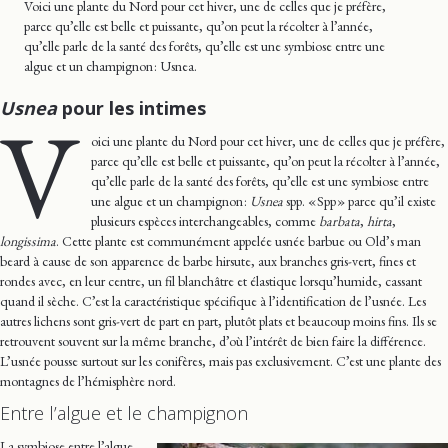
Voici une plante du Nord pour cet hiver, une de celles que je préfère,
parce qu’elle est belle et puissante, qu’on peut la récolter à l’année,
qu’elle parle de la santé des forêts, qu’elle est une symbiose entre une
algue et un champignon : Usnea.
Usnea
pour les intimes
V
oici une plante du Nord pour cet hiver, une de celles que je préfère,
parce qu’elle est belle et puissante, qu’on peut la récolter à l’année,
qu’elle parle de la santé des forêts, qu’elle est une symbiose entre
une algue et un champignon :
Usnea
spp. « Spp » parce qu’il existe
plusieurs espèces interchangeables, comme
barbata
,
hirta
,
longissima
. Cette plante est communément appelée usnée barbue ou Old’s man
beard à cause de son apparence de barbe hirsute, aux branches gris-vert, fines et
rondes avec, en leur centre, un fil blanchâtre et élastique lorsqu’humide, cassant
quand il sèche. C’est la caractéristique spécifique à l’identification de l’usnée. Les
autres lichens sont gris-vert de part en part, plutôt plats et beaucoup moins fins. Ils se
retrouvent souvent sur la même branche, d’où l’intérêt de bien faire la différence.
L’usnée pousse surtout sur les conifères, mais pas exclusivement. C’est une plante des
montagnes de l’hémisphère nord.
Entre l’algue et le champignon
La symbiose entre l’algue