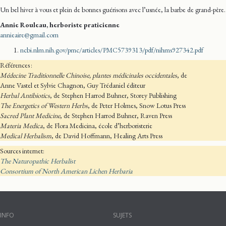
Un bel hiver à vous et plein de bonnes guérisons avec l’usnée, la barbe de grand-père.
Annie Rouleau, herboriste praticienne
annieaire@gmail.com
ncbi.nlm.nih.gov/pmc/articles/PMC5739313/pdf/nihms927342.pdf
Références :
Médecine Traditionnelle Chinoise, plantes médicinales occidentales
, de
Anne Vastel et Sylvie Chagnon, Guy Trédaniel éditeur
Herbal Antibiotics
, de Stephen Harrod Buhner, Storey Publishing
The Energetics of Western Herbs
, de Peter Holmes, Snow Lotus Press
Sacred Plant Medicine
, de Stephen Harrod Buhner, Raven Press
Materia Medica
, de Flora Medicina, école d’herboristerie
Medical Herbalism
, de David Hoffmann, Healing Arts Press
Sources internet:
The Naturopathic Herbalist
Consortium of North American Lichen Herbaria
INFO
SUJETS