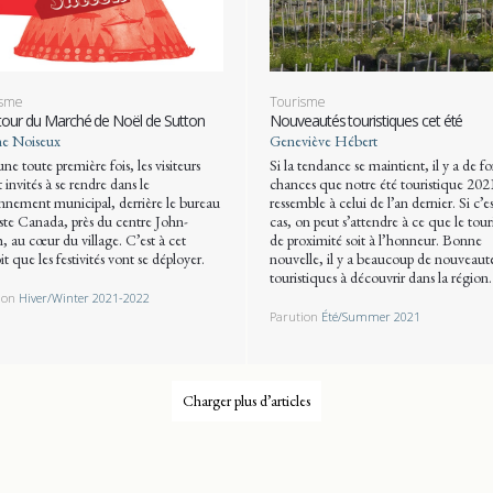
isme
Tourisme
tour du Marché de Noël de Sutton
Nouveautés touristiques cet été
ne Noiseux
Geneviève Hébert
ne toute première fois, les visiteurs
Si la tendance se maintient, il y a de fo
 invités à se rendre dans le
chances que notre été touristique 202
onnement municipal, derrière le bureau
ressemble à celui de l’an dernier. Si c’es
ste Canada, près du centre John-
cas, on peut s’attendre à ce que le tou
h, au cœur du village. C’est à cet
de proximité soit à l’honneur. Bonne
t que les festivités vont se déployer.
nouvelle, il y a beaucoup de nouveaut
touristiques à découvrir dans la région.
ion
Hiver/Winter 2021-2022
Parution
Été/Summer 2021
Charger plus d’articles