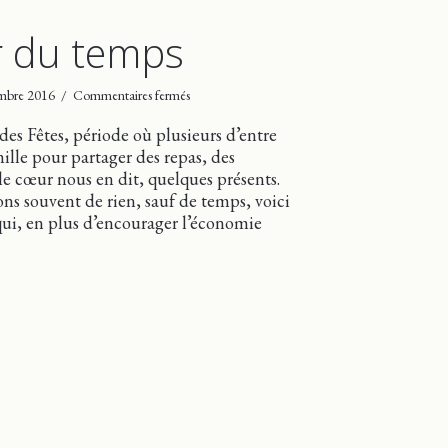
r du temps
sur
mbre 2016
/
Commentaires fermés
Se
donner
des Fêtes, période où plusieurs d’entre
du
ille pour partager des repas, des
temps
e cœur nous en dit, quelques présents.
souvent de rien, sauf de temps, voici
ui, en plus d’encourager l’économie
ner du temps