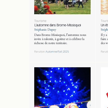
Tourisme
Tour
L’automne dans Brome-Missisquoi
Un ét
Stéphanie Dupuy
Stéph
Dans Brome-Missisquoi, l’automne nous
Il y a
invite à ralentir, à goûter et à célébrer la
faire
richesse de notre territoire.
des w
Parution
Automne/Fall 2025
Parut