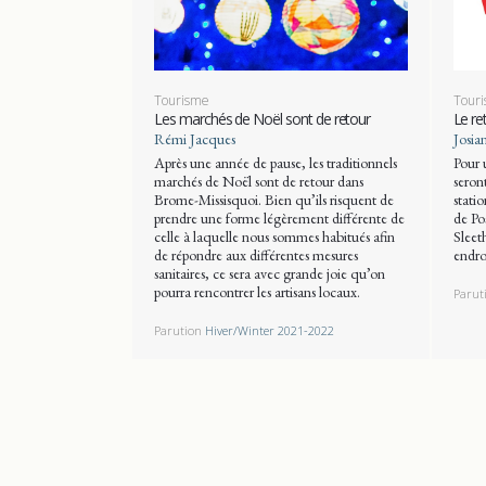
Tourisme
Tour
Les marchés de Noël sont de retour
Le re
Rémi Jacques
Josia
Après une année de pause, les traditionnels
Pour u
marchés de Noël sont de retour dans
seront
Brome-Missisquoi. Bien qu’ils risquent de
stati
prendre une forme légèrement différente de
de Po
celle à laquelle nous sommes habitués afin
Sleet
de répondre aux différentes mesures
endroi
sanitaires, ce sera avec grande joie qu’on
pourra rencontrer les artisans locaux.
Parut
Parution
Hiver/Winter 2021-2022