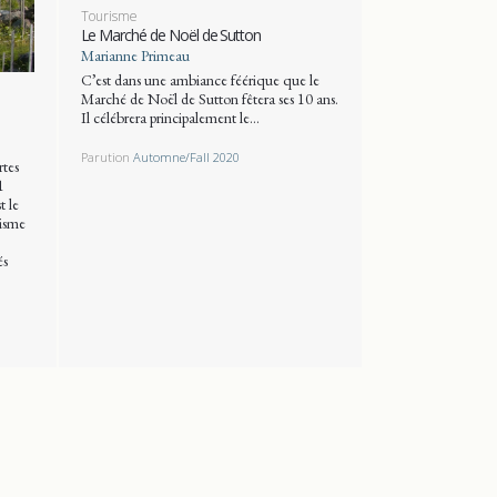
Tourisme
Le Marché de Noël de Sutton
Marianne Primeau
C’est dans une ambiance féérique que le
Marché de Noël de Sutton fêtera ses 10 ans.
Il célébrera principalement le…
Parution
Automne/Fall 2020
rtes
1
t le
risme
és