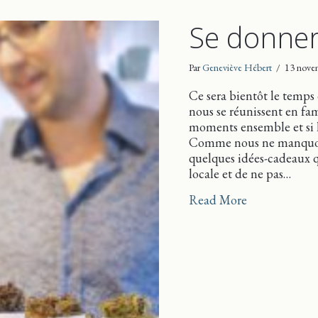
Se donne
Par
Geneviève Hébert
/
13 nove
Ce sera bientôt le temps 
nous se réunissent en fam
moments ensemble et si l
Comme nous ne manquons 
quelques idées-cadeaux q
locale et de ne pas…
about Se don
Read More