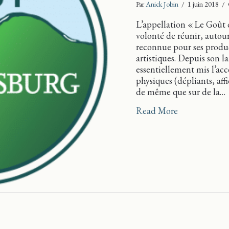
Par
Anick Jobin
/
1 juin 2018
/
L’appellation « Le Goût 
volonté de réunir, aut
reconnue pour ses produc
artistiques. Depuis son
essentiellement mis l’ac
physiques (dépliants, af
de même que sur de la…
about Une sai
Read More