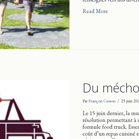
about Dunham
Read More
Du méchou
Par
François Cusson
/
25 juin 2
Le 15 juin dernier, la m
résolution permettant à 
formule food truck. Essen
coût d’un repas cuisiné e