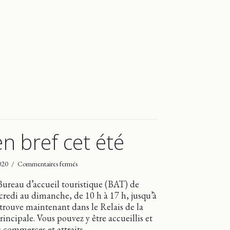
 bref cet été
sur
2020
/
Commentaires fermés
Dunham
en
e Bureau d’accueil touristique (BAT) de
bref
edi au dimanche, de 10 h à 17 h, jusqu’à
cet
 trouve maintenant dans le Relais de la
été
incipale. Vous pouvez y être accueillis et
s commerces et attraits….