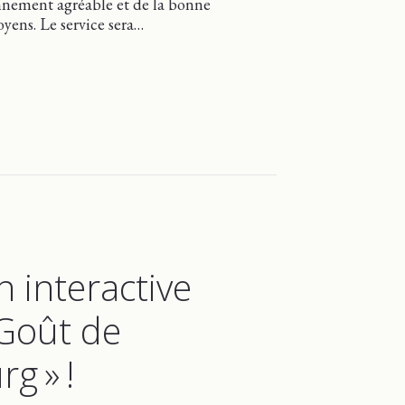
nement agréable et de la bonne
yens. Le service sera…
houi à Abercorn
 interactive
 Goût de
g » !