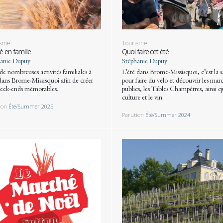
isme
Tourisme
é en famille
Quoi faire cet été
anie Dupuy
Stéphanie Dupuy
 de nombreuses activités familiales à
L’été dans Brome-Missisquoi, c’est la s
 dans Brome-Missisquoi afin de créer
pour faire du vélo et découvrir les mar
eek-ends mémorables.
publics, les Tables Champêtres, ainsi q
culture et le vin.
ion
Été/Summer 2025
Parution
Été/Summer 2024