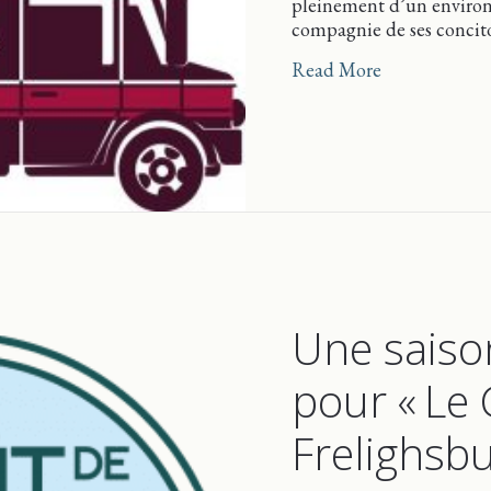
pleinement d’un environ
compagnie de ses concito
about Du méc
Read More
Une saison
pour « Le
Frelighsbur