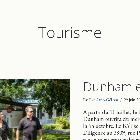
Tourisme
Dunham en
Par
Ève Sano-Gélinas
/
29 juin 
À partir du 11 juillet, l
Dunham ouvrira du mercr
la fin octobre. Le BAT se
Diligence au 3809, rue Pr
renseignés vers nos diver