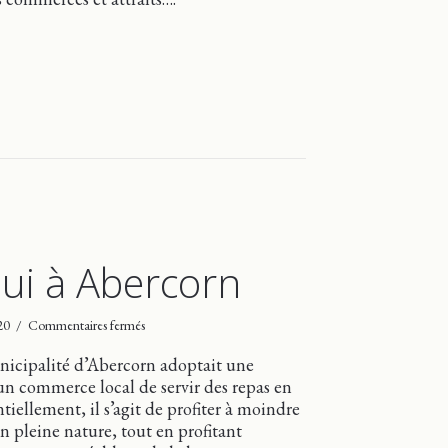
 en bref cet été
i à Abercorn
sur
020
/
Commentaires fermés
Du
méchoui
unicipalité d’Abercorn adoptait une
à
un commerce local de servir des repas en
Abercorn
tiellement, il s’agit de profiter à moindre
n pleine nature, tout en profitant