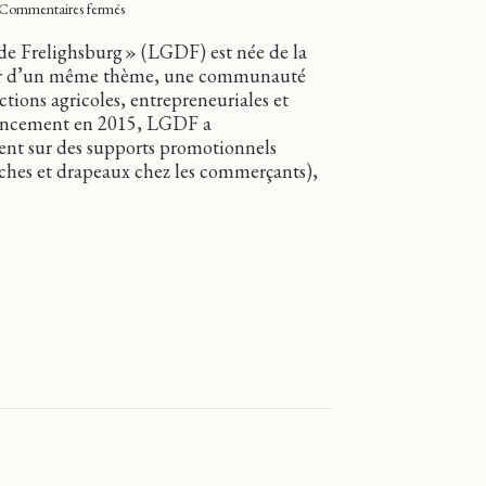
sur
Commentaires fermés
Une
saison
de Frelighsburg » (LGDF) est née de la
interactive
our d’un même thème, une communauté
pour
tions agricoles, entrepreneuriales et
«
Le
 lancement en 2015, LGDF a
Goût
cent sur des supports promotionnels
de
fiches et drapeaux chez les commerçants),
Frelighsburg » !
son interactive pour « Le Goût de Frelighsburg » !