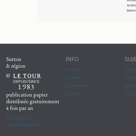
secteu
innov
INFO
SUJ
Sutton
& région
Accueil
Art &
©
Contact
Boire
DEPUIS/SINCE
1983
Annonceurs
Sport
Archives
Vie 
publication papier
distribuée gratuitement
4 fois par an
Politique de
confidentialité