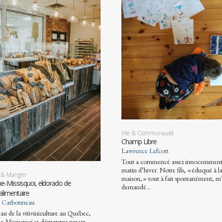
Vie & Communauté
Champ Libre
Lawrence Lefcort
Tout a commencé assez innocemment
matin d’hiver. Notre fils, « éduqué à l
 & Manger
maison, » tout à fait spontanément, m
-Missisquoi, eldorado de
demandé…
oalimentaire
e Carbonneau
au de la vitiviniculture au Québec,
-Missisquoi se démarque par un