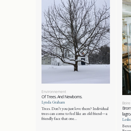
Environnement
Of Trees. And Newborns.
Lynda Graham
Boire
Brome
Trees. Don’t you just love them? Individual
trees can come to feel like an old friend—a
l’agr
friendly face that one…
Lesli
Berce
Brome