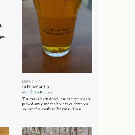
de
 que…
Bière & Vin
La Knowlton Co
Mariah McKenney
The tree is taken down, the decorations are
packed away and the holiday celebrations
are over for another Christmas. These…