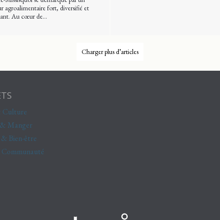
r agroalimentaire fort, diversifié et
ant. Au cœur de…
Charger plus d’articles
ETS
 Culture
 & Manger
 & Bien-être
& Communauté