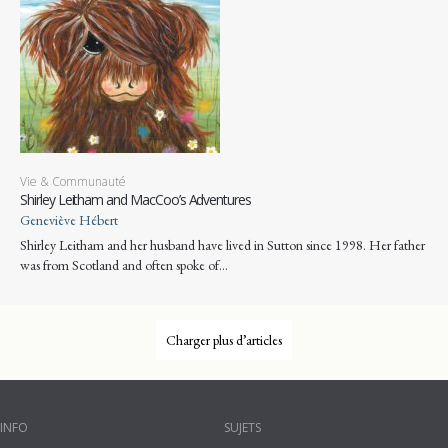
Vie & Communauté
Shirley Leitham and MacCoo’s Adventures
Geneviève Hébert
Shirley Leitham and her husband have lived in Sutton since 1998. Her father
was from Scotland and often spoke of…
Charger plus d’articles
INFO
SUJETS